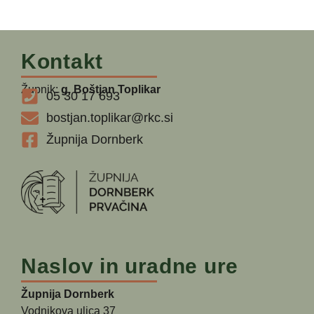
Kontakt
Župnik:
g. Boštjan Toplikar
05 30 17 693
bostjan.toplikar@rkc.si
Župnija Dornberk
Naslov in uradne ure
Župnija Dornberk
Vodnikova ulica 37