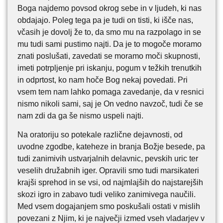
Boga najdemo povsod okrog sebe in v ljudeh, ki nas
obdajajo. Poleg tega pa je tudi on tisti, ki išče nas,
včasih je dovolj že to, da smo mu na razpolago in se
mu tudi sami pustimo najti. Da je to mogoče moramo
znati poslušati, zavedati se moramo moči skupnosti,
imeti potrpljenje pri iskanju, pogum v težkih trenutkih
in odprtost, ko nam hoče Bog nekaj povedati. Pri
vsem tem nam lahko pomaga zavedanje, da v resnici
nismo nikoli sami, saj je On vedno navzoč, tudi če se
nam zdi da ga še nismo uspeli najti.
Na oratoriju so potekale različne dejavnosti, od
uvodne zgodbe, kateheze in branja Božje besede, pa
tudi zanimivih ustvarjalnih delavnic, pevskih uric ter
veselih družabnih iger. Opravili smo tudi marsikateri
krajši sprehod in se vsi, od najmlajših do najstarejših
skozi igro in zabavo tudi veliko zanimivega naučili.
Med vsem dogajanjem smo poskušali ostati v mislih
povezani z Njim, ki je največji izmed vseh vladarjev v