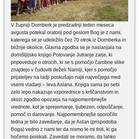
V župniji Dornberk je predzadnji teden meseca
avgusta potekal oratorij pod geslom Bog je z nami,
katerega se je udeležilo čez 70 otrok iz Dornberka in
bližnje okolice. Glavna zgodba se je naslanjala na
domišljijsko knjigo Potovanje Jutranje zarje, ki
pripoveduje o otrocih, ki se s pomočjo čarobne slike
znajdejo v čudoviti deželi Narniji, kjer s pomočjo
prijateljev na ladji poskušajo najti največjega med
vsemi vladarji – leva Aslana. Knjiga sama po sebi
zelo lepo nakazuje vzporednice s krščanstvom in
skozi zgodbo opozarja na najpomembnejše
vrednote, kot je sprejemanje, ljubezen, odpuščanje,
pomoč in darovanje. Najpomembnejše sporočilo
tedna je bilo zavedanje, da je Aslan (prispodoba
Boga) vedno z nami ter da nismo le mi tisti, ki ga
hočemo poiskati. Zavedati se moramo, da lahko