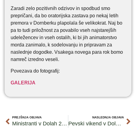
Zaradi zelo pozitivnih odzivov in spodbud smo
prepričani, da bo oratorijska zastava po nekaj letih
premora v Dornberku plapolala še velikokrat. Naj bo
pa to tudi priložnost za povabilo vseh najstarejših
udeležencev in vseh ostalih, ki bi jih animatorstvo
morda zanimalo, k sodelovanju in pripravam za
naslednje dogodke. Vsakega novega para rok bomo
namreč izredno veseli.
Povezava do fotografij:
GALERIJA
PREJŠNJA OBJAVA
NASLEDNJA OBJAVA
Ministranti v Dolah 2013
Pevski vikend v Dolah 2013