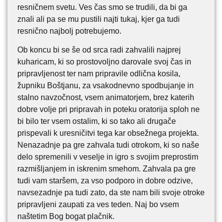
resničnem svetu. Ves čas smo se trudili, da bi ga
znali ali pa se mu pustili najti tukaj, kjer ga tudi
resnično najbolj potrebujemo.
Ob koncu bi se še od srca radi zahvalili najprej
kuharicam, ki so prostovoljno darovale svoj čas in
pripravljenost ter nam pripravile odlična kosila,
župniku Boštjanu, za vsakodnevno spodbujanje in
stalno navzočnost, vsem animatorjem, brez katerih
dobre volje pri pripravah in poteku oratorija sploh ne
bi bilo ter vsem ostalim, ki so tako ali drugače
prispevali k uresničitvi tega kar obsežnega projekta.
Nenazadnje pa gre zahvala tudi otrokom, ki so naše
delo spremenili v veselje in igro s svojim preprostim
razmišljanjem in iskrenim smehom. Zahvala pa gre
tudi vam staršem, za vso podporo in dobre odzive,
navsezadnje pa tudi zato, da ste nam bili svoje otroke
pripravljeni zaupati za ves teden. Naj bo vsem
naštetim Bog bogat plačnik.