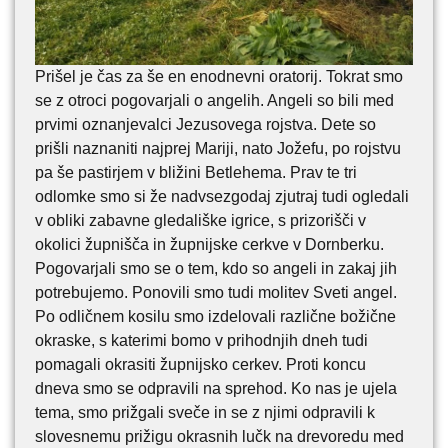
Prišel je čas za še en enodnevni oratorij. Tokrat smo
se z otroci pogovarjali o angelih. Angeli so bili med
prvimi oznanjevalci Jezusovega rojstva. Dete so
prišli naznaniti najprej Mariji, nato Jožefu, po rojstvu
pa še pastirjem v bližini Betlehema. Prav te tri
odlomke smo si že nadvsezgodaj zjutraj tudi ogledali
v obliki zabavne gledališke igrice, s prizorišči v
okolici župnišča in župnijske cerkve v Dornberku.
Pogovarjali smo se o tem, kdo so angeli in zakaj jih
potrebujemo. Ponovili smo tudi molitev Sveti angel.
Po odličnem kosilu smo izdelovali različne božične
okraske, s katerimi bomo v prihodnjih dneh tudi
pomagali okrasiti župnijsko cerkev. Proti koncu
dneva smo se odpravili na sprehod. Ko nas je ujela
tema, smo prižgali sveče in se z njimi odpravili k
slovesnemu prižigu okrasnih lučk na drevoredu med