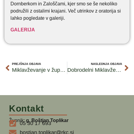
Dornberkom in Zaloščami, kjer smo se še nekoliko
podružili z ostalimi krajani. Več utrinkov z oratorija si
lahko pogledate v galeriji.
GALERIJA
PREJŠNJA OBJAVA
NASLEDNJA OBJAVA
Miklavževanje v župniji Dornberk
Dobrodelni Miklavžev koncert
Kontakt
Župnik:
g. Boštjan Toplikar
05 30 17 693
bostjan.toplikar@rkc.si