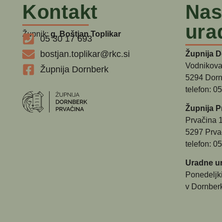
Kontakt
Nas
ura
Župnik:
g. Boštjan Toplikar
05 30 17 693
bostjan.toplikar@rkc.si
Župnija 
Vodnikova
Župnija Dornberk
5294 Dorn
telefon: 0
Župnija P
Prvačina 
5297 Prva
telefon: 0
Uradne ur
Ponedeljk
v Dornber