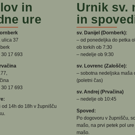
lov in
Urnik sv.
dne ure
in spoved
Dornberk
sv. Danijel (Dornberk):
 ulica 37
– od ponedeljka do petka o
berk
ob torkih ob 7:30
5 30 17 693
– nedelje ob 9:30
rvačina
sv. Lovrenc (Zalošče):
177,
– sobotna nedeljska maša 
čina
(poletni čas)
5 30 17 693
sv. Andrej (Prvačina)
e:
– nedelje ob 10:45
i od 14h do 18h v župnišču
Spoved:
ku.
Po dogovoru v župnišču, s
mašo, na prvi petek pol ure
mašo.