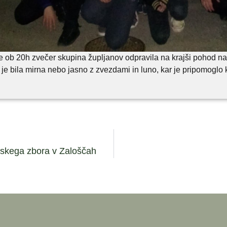
e ob 20h zvečer skupina župljanov odpravila na krajši pohod na 
oč je bila mirna nebo jasno z zvezdami in luno, kar je pripomoglo
vskega zbora v Zaloščah