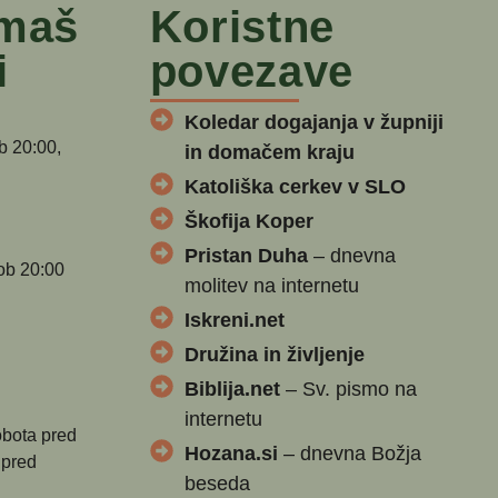
 maš
Koristne
i
povezave
Koledar dogajanja v župniji
b 20:00,
in domačem kraju
Katoliška cerkev v SLO
Škofija Koper
Pristan Duha
– dnevna
ob 20:00
molitev na internetu
Iskreni.net
Družina in življenje
Biblija.net
– Sv. pismo na
internetu
obota pred
Hozana.si
– dnevna Božja
 pred
beseda