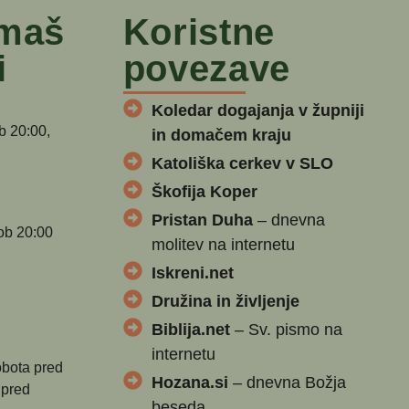
 maš
Koristne
i
povezave
Koledar dogajanja v župniji
b 20:00,
in domačem kraju
Katoliška cerkev v SLO
Škofija Koper
Pristan Duha
– dnevna
ob 20:00
molitev na internetu
Iskreni.net
Družina in življenje
Biblija.net
– Sv. pismo na
internetu
obota pred
Hozana.si
– dnevna Božja
 pred
beseda