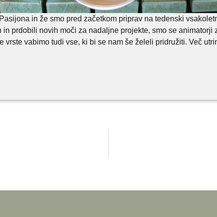
 Pasijona in že smo pred začetkom priprav na tedenski vsakoletni
 in prdobili novih moči za nadaljne projekte, smo se animatorji
je vrste vabimo tudi vse, ki bi se nam še želeli pridružiti. Več ut