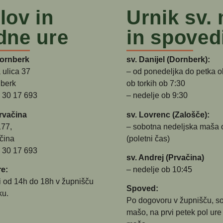
lov in
Urnik sv.
dne ure
in spoved
Dornberk
sv. Danijel (Dornberk):
 ulica 37
– od ponedeljka do petka o
berk
ob torkih ob 7:30
5 30 17 693
– nedelje ob 9:30
rvačina
sv. Lovrenc (Zalošče):
177,
– sobotna nedeljska maša 
čina
(poletni čas)
5 30 17 693
sv. Andrej (Prvačina)
e:
– nedelje ob 10:45
i od 14h do 18h v župnišču
Spoved:
ku.
Po dogovoru v župnišču, s
mašo, na prvi petek pol ure