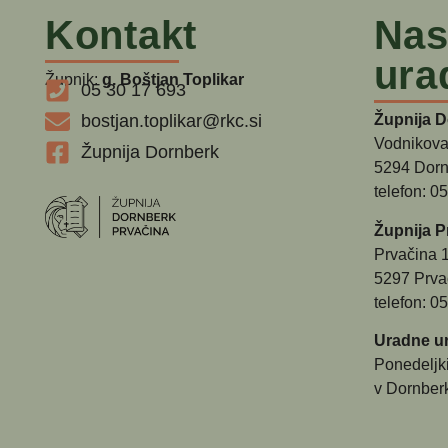
Kontakt
Nas
ura
Župnik:
g. Boštjan Toplikar
05 30 17 693
bostjan.toplikar@rkc.si
Župnija 
Vodnikova
Župnija Dornberk
5294 Dorn
telefon: 0
Župnija P
Prvačina 
5297 Prva
telefon: 0
Uradne ur
Ponedeljk
v Dornber