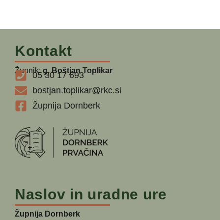
Kontakt
Župnik:
g. Boštjan Toplikar
05 30 17 693
bostjan.toplikar@rkc.si
Župnija Dornberk
Naslov in uradne ure
Župnija Dornberk