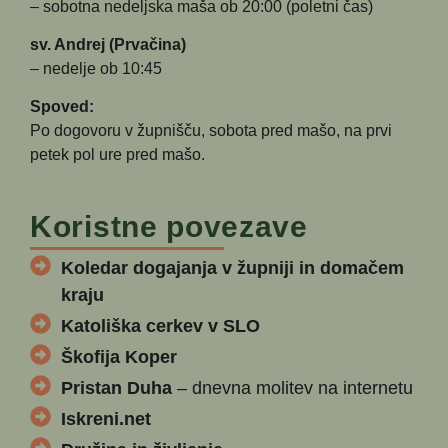
– sobotna nedeljska maša ob 20:00 (poletni čas)
sv. Andrej (Prvačina)
– nedelje ob 10:45
Spoved:
Po dogovoru v župnišču, sobota pred mašo, na prvi
petek pol ure pred mašo.
Koristne povezave
Koledar dogajanja v župniji in domačem
kraju
Katoliška cerkev v SLO
Škofija Koper
Pristan Duha
– dnevna molitev na internetu
Iskreni.net