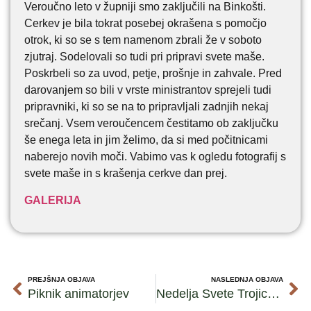
Veroučno leto v župniji smo zaključili na Binkošti.
Cerkev je bila tokrat posebej okrašena s pomočjo
otrok, ki so se s tem namenom zbrali že v soboto
zjutraj. Sodelovali so tudi pri pripravi svete maše.
Poskrbeli so za uvod, petje, prošnje in zahvale. Pred
darovanjem so bili v vrste ministrantov sprejeli tudi
pripravniki, ki so se na to pripravljali zadnjih nekaj
srečanj. Vsem veroučencem čestitamo ob zaključku
še enega leta in jim želimo, da si med počitnicami
naberejo novih moči. Vabimo vas k ogledu fotografij s
svete maše in s krašenja cerkve dan prej.
GALERIJA
PREJŠNJA OBJAVA
NASLEDNJA OBJAVA
Piknik animatorjev
Nedelja Svete Trojice – Tabor 2017