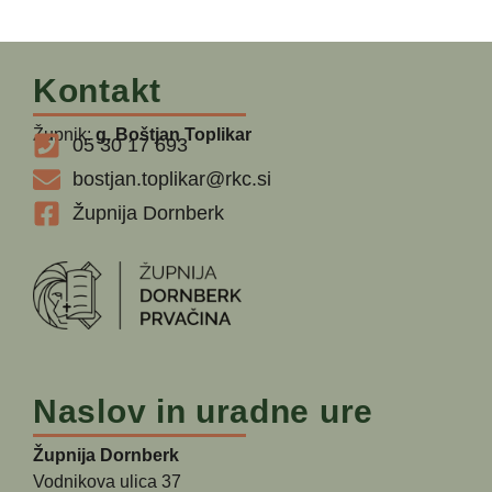
Kontakt
Župnik:
g. Boštjan Toplikar
05 30 17 693
bostjan.toplikar@rkc.si
Župnija Dornberk
Naslov in uradne ure
Župnija Dornberk
Vodnikova ulica 37