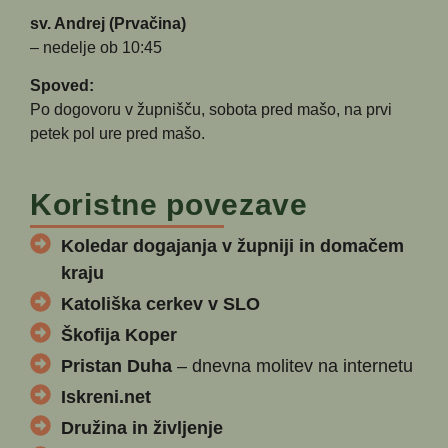
sv. Andrej (Prvačina)
– nedelje ob 10:45
Spoved:
Po dogovoru v župnišču, sobota pred mašo, na prvi
petek pol ure pred mašo.
Koristne povezave
Koledar dogajanja v župniji in domačem
kraju
Katoliška cerkev v SLO
Škofija Koper
Pristan Duha
– dnevna molitev na internetu
Iskreni.net
Družina in življenje