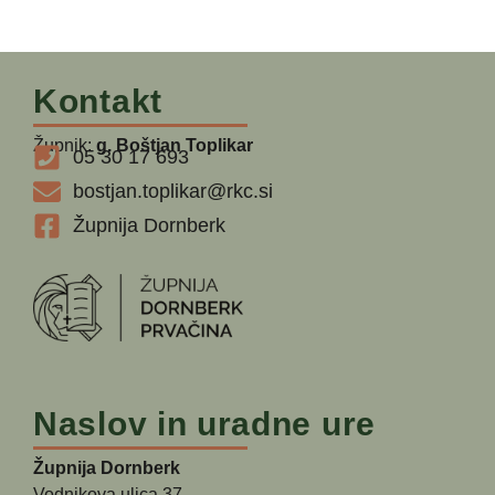
Kontakt
Župnik:
g. Boštjan Toplikar
05 30 17 693
bostjan.toplikar@rkc.si
Župnija Dornberk
Naslov in uradne ure
Župnija Dornberk
Vodnikova ulica 37