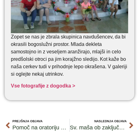
Zopet se nas je zbrala skupinica navdušencev, da bi
okrasili bogoslužni prostor. Mlada dekleta
samostojno in z veseljem aranžirajo, mlajši in celo
predšolski otroci pa jim korajžno sledijo. Kot kaže bo
naša cerkev tudi v prihodnje lepo okrašena. V galeriji
si oglejte nekaj utrinkov.
Vse fotografije z dogodka >
PREJŠNJA OBJAVA
NASLEDNJA OBJAVA
Pomoč na oratoriju – priprava hrane
Sv. maša ob zaključku veroučnega leta 2017/18