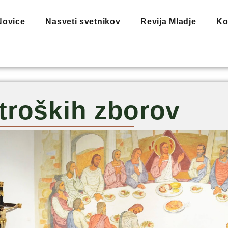
Novice
Nasveti svetnikov
Revija Mladje
Ko
troških zborov