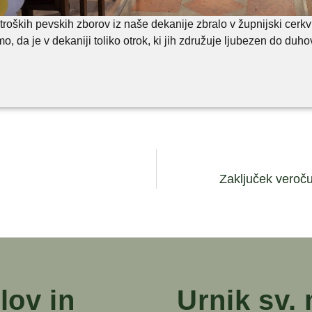
otroških pevskih zborov iz naše dekanije zbralo v župnijski cerkv
mo, da je v dekaniji toliko otrok, ki jih združuje ljubezen do duh
Zaključek veroču
lov in
Urnik sv.