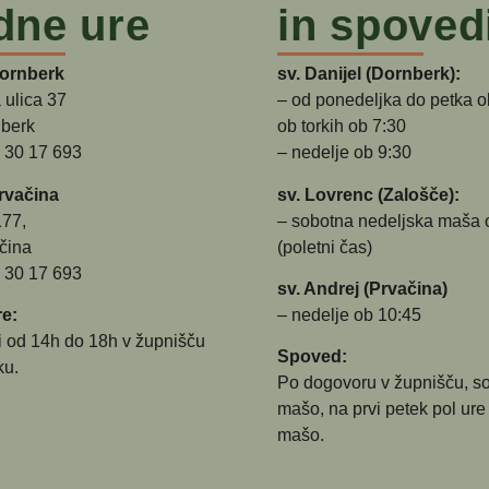
dne ure
in spoved
Dornberk
sv. Danijel (Dornberk):
 ulica 37
– od ponedeljka do petka o
berk
ob torkih ob 7:30
5 30 17 693
– nedelje ob 9:30
rvačina
sv. Lovrenc (Zalošče):
177,
– sobotna nedeljska maša 
čina
(poletni čas)
5 30 17 693
sv. Andrej (Prvačina)
e:
– nedelje ob 10:45
i od 14h do 18h v župnišču
Spoved:
ku.
Po dogovoru v župnišču, s
mašo, na prvi petek pol ure
mašo.