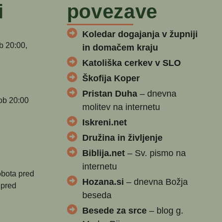
i
povezave
Koledar dogajanja v župniji
b 20:00,
in domačem kraju
Katoliška cerkev v SLO
Škofija Koper
Pristan Duha
– dnevna
ob 20:00
molitev na internetu
Iskreni.net
Družina in življenje
Biblija.net
– Sv. pismo na
internetu
obota pred
Hozana.si
– dnevna Božja
 pred
beseda
Besede za srce
– blog g.