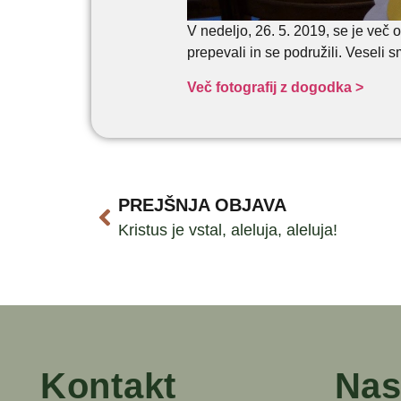
V nedeljo, 26. 5. 2019, se je več 
prepevali in se podružili. Veseli s
Več fotografij z dogodka >
PREJŠNJA OBJAVA
Kristus je vstal, aleluja, aleluja!
Kontakt
Nas