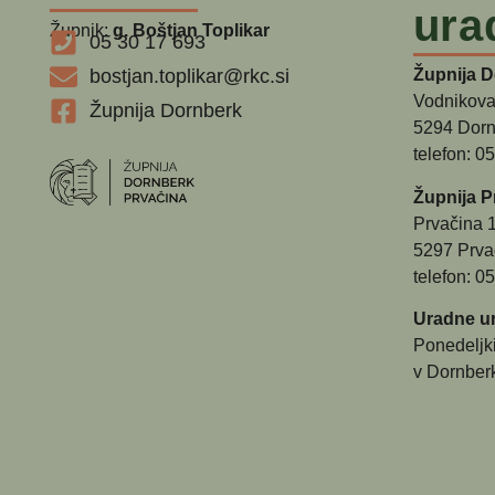
ura
Župnik:
g. Boštjan Toplikar
05 30 17 693
bostjan.toplikar@rkc.si
Župnija 
Vodnikova
Župnija Dornberk
5294 Dorn
telefon: 0
Župnija P
Prvačina 
5297 Prva
telefon: 0
Uradne ur
Ponedeljk
v Dornber