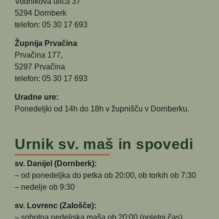
Vodnikova ulica 37
5294 Dornberk
telefon: 05 30 17 693
Župnija Prvačina
Prvačina 177,
5297 Prvačina
telefon: 05 30 17 693
Uradne ure:
Ponedeljki od 14h do 18h v župnišču v Dornberku.
Urnik sv. maš in spovedi
sv. Danijel (Dornberk):
– od ponedeljka do petka ob 20:00, ob torkih ob 7:30
– nedelje ob 9:30
sv. Lovrenc (Zalošče):
– sobotna nedeljska maša ob 20:00 (poletni čas)