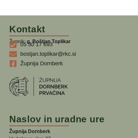
Kontakt
Župnik:
g. Boštjan Toplikar
05 30 17 693
bostjan.toplikar@rkc.si
Župnija Dornberk
Naslov in uradne ure
Župnija Dornberk