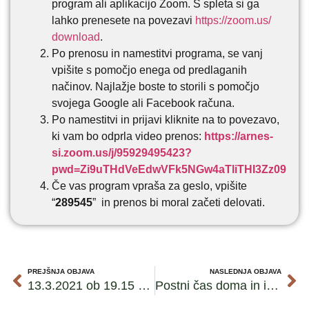
program ali aplikacijo Zoom. S spleta si ga
lahko prenesete na povezavi
https://zoom.us/
download
.
Po prenosu in namestitvi programa, se vanj
vpišite s pomočjo enega od predlaganih
načinov. Najlažje boste to storili s pomočjo
svojega Google ali Facebook računa.
Po namestitvi in prijavi kliknite na to povezavo,
ki vam bo odprla video prenos:
https://arnes-
si.zoom.us/j/95929495423?
pwd=Zi9uTHdVeEdwVFk5NGw4aTliTHI3Zz09
Če vas program vpraša za geslo, vpišite
“
289545
” in prenos bi moral začeti delovati.
PREJŠNJA OBJAVA
NASLEDNJA OBJAVA
13.3.2021 ob 19.15 – Mag. Boštjan Hari: Zdravilna moč molitve
Postni čas doma in izdelava postnega križa