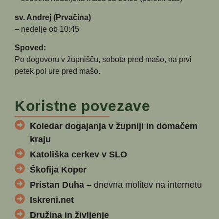
sv. Andrej (Prvačina)
– nedelje ob 10:45
Spoved:
Po dogovoru v župnišču, sobota pred mašo, na prvi
petek pol ure pred mašo.
Koristne povezave
Koledar dogajanja v župniji in domačem
kraju
Katoliška cerkev v SLO
Škofija Koper
Pristan Duha
– dnevna molitev na internetu
Iskreni.net
Družina in življenje