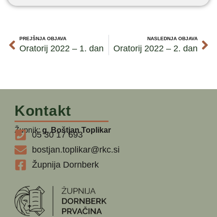
PREJŠNJA OBJAVA
NASLEDNJA OBJAVA
Oratorij 2022 – 1. dan
Oratorij 2022 – 2. dan
Kontakt
Župnik:
g. Boštjan Toplikar
05 30 17 693
bostjan.toplikar@rkc.si
Župnija Dornberk