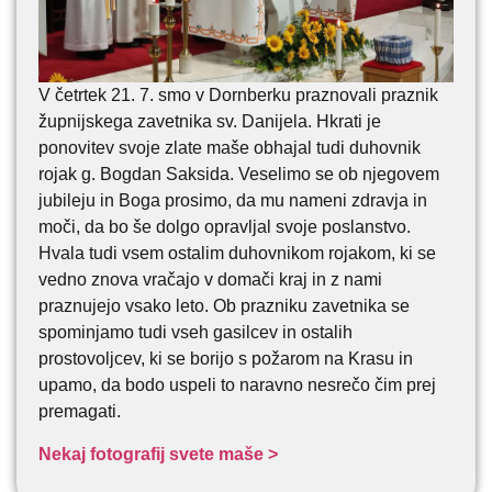
V četrtek 21. 7. smo v Dornberku praznovali praznik
župnijskega zavetnika sv. Danijela. Hkrati je
ponovitev svoje zlate maše obhajal tudi duhovnik
rojak g. Bogdan Saksida. Veselimo se ob njegovem
jubileju in Boga prosimo, da mu nameni zdravja in
moči, da bo še dolgo opravljal svoje poslanstvo.
Hvala tudi vsem ostalim duhovnikom rojakom, ki se
vedno znova vračajo v domači kraj in z nami
praznujejo vsako leto. Ob prazniku zavetnika se
spominjamo tudi vseh gasilcev in ostalih
prostovoljcev, ki se borijo s požarom na Krasu in
upamo, da bodo uspeli to naravno nesrečo čim prej
premagati.
Nekaj fotografij svete maše >