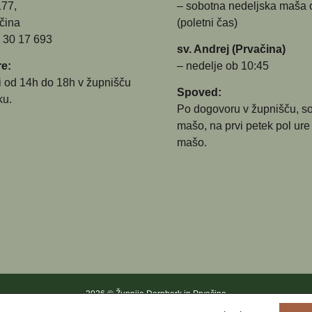
177,
– sobotna nedeljska maša 
čina
(poletni čas)
5 30 17 693
sv. Andrej (Prvačina)
e:
– nedelje ob 10:45
i od 14h do 18h v župnišču
Spoved:
ku.
Po dogovoru v župnišču, s
mašo, na prvi petek pol ure
mašo.
2026 © Župnija Dornberk in Prvačina
Splošni pogoji in politika varovanja osebnih podatkov
|
O piškotkih
|
Web by TK