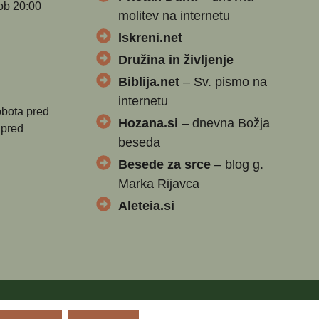
ob 20:00
molitev na internetu
Iskreni.net
Družina in življenje
Biblija.net
– Sv. pismo na
internetu
obota pred
Hozana.si
– dnevna Božja
 pred
beseda
Besede za srce
– blog g.
Marka Rijavca
Aleteia.si