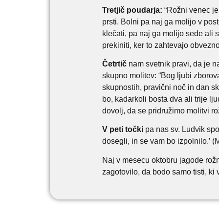
Tretjič poudarja:
“Rožni venec je 
prsti. Bolni pa naj ga molijo v post
klečati, pa naj ga molijo sede ali
prekiniti, ker to zahtevajo obvezn
Četrtič
nam svetnik pravi, da je n
skupno molitev: “Bog ljubi zborov
skupnostih, pravični noč in dan s
bo, kadarkoli bosta dva ali trije l
dovolj, da se pridružimo molitvi r
V peti točki
pa nas sv. Ludvik spo
dosegli, in se vam bo izpolnilo.’ (
Naj v mesecu oktobru jagode rožne
zagotovilo, da bodo samo tisti, ki vzt