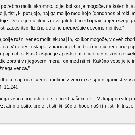
potrebno moliti skromno, to je, kolikor je mogoče, na kolenih,
elji, tisti, ki potujejo, naj ga molijo med hojo (dandanes bi rekli 
 stoje. Dobro je molitev izgovarjati tudi med opravljanjem svoje
osti zaposlitve; fizično delo ne preprečuje govorne molitve.”
ajbolje rožni venec moliti skupaj in, kolikor mogoče, v dveh zb
anja. V nebesih skupaj zbrani angeli in blaženi mu nenehno pojej
kupaj molijo. Naš Gospod je apostolom in učencem izrecno svetova
judje zbrani v njegovem imenu, on med njimi. Kakšno veselje je im
ožnega venca.”
dbuja, naj “rožni venec molimo z vero in se spominjamo Jezusovih
Mr 11,24).
ga venca pogosteje drsijo med našimi prsti. Vztrajajmo v tej m
rajno prosijo, prejeli, tisti, ki iščejo, bodo našli in tisti, ki trkaj