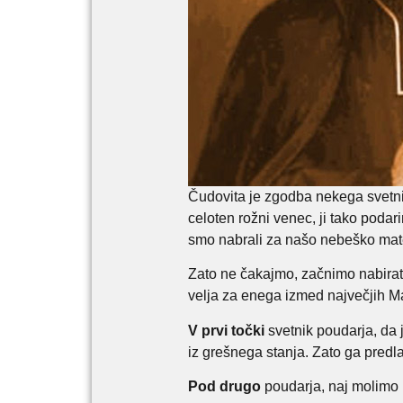
Čudovita je zgodba nekega svetnik
celoten rožni venec, ji tako poda
smo nabrali za našo nebeško mater
Zato ne čakajmo, začnimo nabirati 
velja za enega izmed največjih Mar
V prvi točki
svetnik poudarja, da 
iz grešnega stanja. Zato ga predlag
Pod drugo
poudarja, naj molimo p