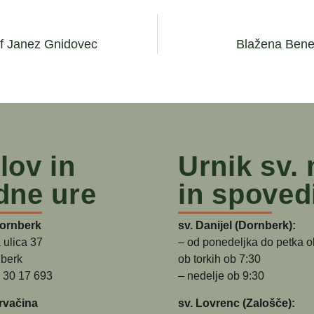
kof Janez Gnidovec
Blažena Bened
lov in
Urnik sv.
dne ure
in spoved
Dornberk
sv. Danijel (Dornberk):
 ulica 37
– od ponedeljka do petka o
berk
ob torkih ob 7:30
5 30 17 693
– nedelje ob 9:30
rvačina
sv. Lovrenc (Zalošče):