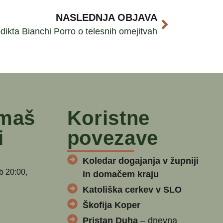
NASLEDNJA OBJAVA
ikta Bianchi Porro o telesnih omejitvah
 maš
Koristne
i
povezave
Koledar dogajanja v župniji
b 20:00,
in domačem kraju
Katoliška cerkev v SLO
Škofija Koper
Pristan Duha
– dnevna