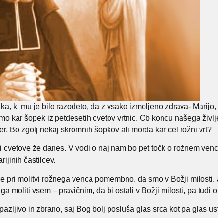
a, ki mu je bilo razodeto, da z vsako izmoljeno zdrava- Marijo,
rimo kar šopek iz petdesetih cvetov vrtnic. Ob koncu našega živl
. Bo zgolj nekaj skromnih šopkov ali morda kar cel rožni vrt?
cvetove že danes. V vodilo naj nam bo pet točk o rožnem vencu, k
ijinih častilcev.
je pri molitvi rožnega venca pomembno, da smo v Božji milosti, a
a moliti vsem – pravičnim, da bi ostali v Božji milosti, pa tudi o
azljivo in zbrano, saj Bog bolj posluša glas srca kot pa glas ust