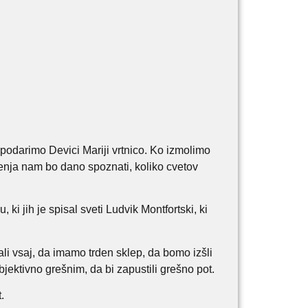
 podarimo Devici Mariji vrtnico. Ko izmolimo
jenja nam bo dano spoznati, koliko cvetov
i jih je spisal sveti Ludvik Montfortski, ki
li vsaj, da imamo trden sklep, da bomo izšli
bjektivno grešnim, da bi zapustili grešno pot.
.