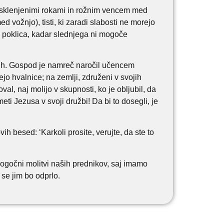
 s sklenjenimi rokami in rožnim vencem med
med vožnjo), tisti, ki zaradi slabosti ne morejo
ga poklica, kadar slednjega ni mogoče
orih. Gospod je namreč naročil učencem
o hvalnice; na zemlji, združeni v svojih
l, naj molijo v skupnosti, ko je obljubil, da
eti Jezusa v svoji družbi! Da bi to dosegli, je
 besed: ‘Karkoli prosite, verujte, da ste to
ogočni molitvi naših prednikov, saj imamo
o, se jim bo odprlo.