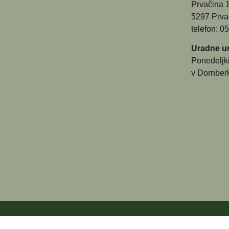
Prvačina 
5297 Prva
telefon: 0
Uradne ur
Ponedeljk
v Dornber