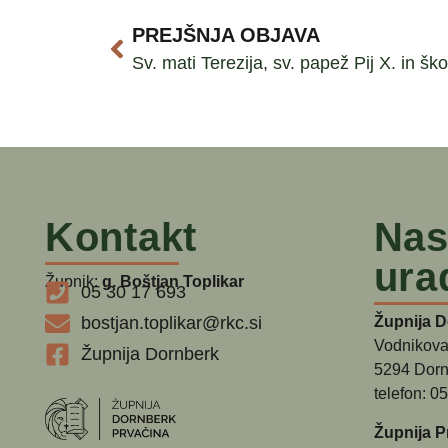
PREJŠNJA OBJAVA
Sv. mati Terezija, sv. papež Pij X. in š
Kontakt
Nas
ura
Župnik:
g. Boštjan Toplikar
05 30 17 693
bostjan.toplikar@rkc.si
Župnija 
Vodnikova
Župnija Dornberk
5294 Dorn
telefon: 0
Župnija P