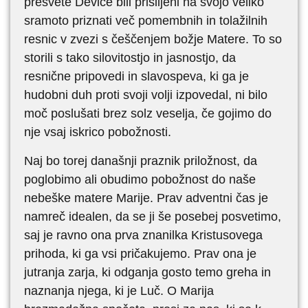
presvete Device bili prisiljeni na svojo veliko
sramoto priznati več pomembnih in tolažilnih
resnic v zvezi s češčenjem božje Matere. To so
storili s tako silovitostjo in jasnostjo, da
resnične pripovedi in slavospeva, ki ga je
hudobni duh proti svoji volji izpovedal, ni bilo
moč poslušati brez solz veselja, če gojimo do
nje vsaj iskrico pobožnosti.
Naj bo torej današnji praznik priložnost, da
poglobimo ali obudimo pobožnost do naše
nebeške matere Marije. Prav adventni čas je
namreč idealen, da se ji še posebej posvetimo,
saj je ravno ona prva znanilka Kristusovega
prihoda, ki ga vsi pričakujemo. Prav ona je
jutranja zarja, ki odganja gosto temo greha in
naznanja njega, ki je Luč. O Marija