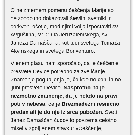
O neizmernem pomenu češčenja Marije so
neizpodbitno dokazovali številni svetniki in
cerkveni očetje, med njimi velja izpostaviti sv.
Avguština, sv. Cirila Jeruzalemskega, sv.
Janeza Damaščana, kot tudi svetega Tomaža
Akvinskega in svetega Bonventuro.
V enem glasu nam sporočajo, da je češčenje
presvete Device potrebno za zveličanje.
Znamenje pogubljenja je, če kdo ne ceni in ne
ljubi presvete Device.
Nasprotno pa je
nezmotno znamenje, da je nekdo na pravi
poti v nebesa, če je Brezmadežni resnično
predan ali je do nje iz srca pobožen.
Sveti
Janez Damaščan čudovito povzema celotno
misel v zgolj enem stavku: »Češčenje,