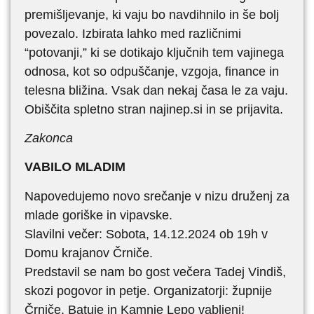
premišljevanje, ki vaju bo navdihnilo in še bolj
povezalo. Izbirata lahko med različnimi
“potovanji,” ki se dotikajo ključnih tem vajinega
odnosa, kot so odpuščanje, vzgoja, finance in
telesna bližina. Vsak dan nekaj časa le za vaju.
Obiščita spletno stran najinep.si in se prijavita.
Zakonca
VABILO MLADIM
Napovedujemo novo srečanje v nizu druženj za
mlade goriške in vipavske.
Slavilni večer: Sobota, 14.12.2024 ob 19h v
Domu krajanov Črniče.
Predstavil se nam bo gost večera Tadej Vindiš,
skozi pogovor in petje. Organizatorji: župnije
Črniče, Batuje in Kamnje Lepo vabljeni!