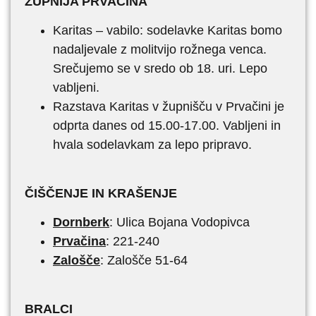
ŽUPNIJA PRVAČINA
Karitas – vabilo: sodelavke Karitas bomo
nadaljevale z molitvijo rožnega venca.
Srečujemo se v sredo ob 18. uri. Lepo
vabljeni.
Razstava Karitas v župnišču v Prvačini je
odprta danes od 15.00-17.00. Vabljeni in
hvala sodelavkam za lepo pripravo.
ČIŠČENJE IN KRAŠENJE
Dornberk
: Ulica Bojana Vodopivca
Prvačina
: 221-240
Zalošče
: Zalošče 51-64
BRALCI