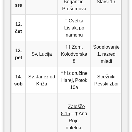
Borjančič,
Starši 1.r.
sre
Prešernova
† Cvetka
12.
Lisjak, po
čet
namenu
†† Zorn,
Sodelovanje
13.
Sv. Lucija
Kolodvorska
1. razred
pet
8
mladi
†† iz družine
14.
Sv. Janez od
Strežniki
Harej, Potok
sob
Križa
Pevski zbor
10a
Zalošče
8.15
– † Ana
Rojc,
obletna,