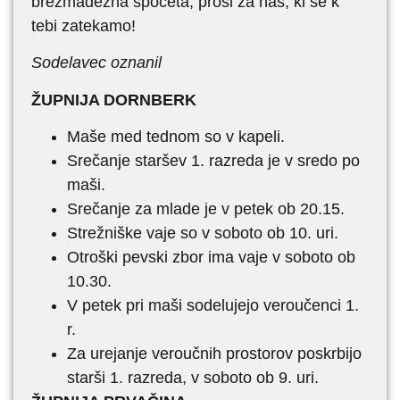
brezmadežna spočeta, prosi za nas, ki se k
tebi zatekamo!
Sodelavec oznanil
ŽUPNIJA DORNBERK
Maše med tednom so v kapeli.
Srečanje staršev 1. razreda je v sredo po
maši.
Srečanje za mlade je v petek ob 20.15.
Strežniške vaje so v soboto ob 10. uri.
Otroški pevski zbor ima vaje v soboto ob
10.30.
V petek pri maši sodelujejo veroučenci 1.
r.
Za urejanje veroučnih prostorov poskrbijo
starši 1. razreda, v soboto ob 9. uri.