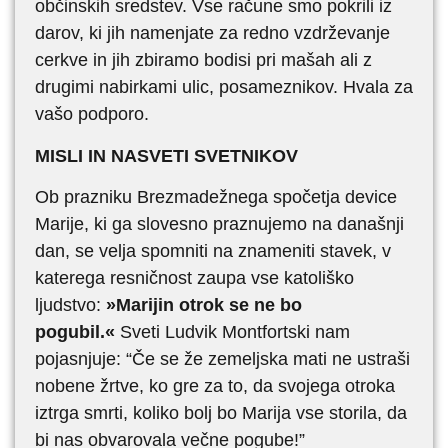
občinskih sredstev. Vse račune smo pokrili iz
darov, ki jih namenjate za redno vzdrževanje
cerkve in jih zbiramo bodisi pri mašah ali z
drugimi nabirkami ulic, posameznikov. Hvala za
vašo podporo.
MISLI IN NASVETI SVETNIKOV
Ob prazniku Brezmadežnega spočetja device
Marije, ki ga slovesno praznujemo na današnji
dan, se velja spomniti na znameniti stavek, v
katerega resničnost zaupa vse katoliško
ljudstvo:
»Marijin otrok se ne bo
pogubil.«
Sveti Ludvik Montfortski nam
pojasnjuje: “Če se že zemeljska mati ne ustraši
nobene žrtve, ko gre za to, da svojega otroka
iztrga smrti, koliko bolj bo Marija vse storila, da
bi nas obvarovala večne pogube!”