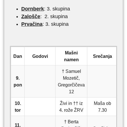
Dornberk
: 3. skupina
Zalošče
: 2. skupina
Prvačina
: 3. skupina
Mašni
Dan
Godovi
Srečanja
namen
† Samuel
9.
Mozetič,
pon
Gregorčičeva
12
10.
Živi in †† iz
Maša ob
tor
4. rože ŽRV
7.30
† Berta
11.