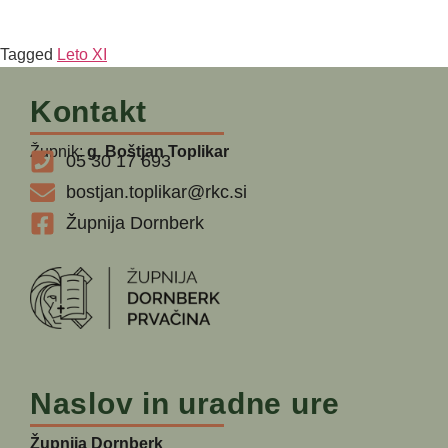
Tagged
Leto XI
Kontakt
Župnik:
g. Boštjan Toplikar
05 30 17 693
bostjan.toplikar@rkc.si
Župnija Dornberk
Naslov in uradne ure
Župnija Dornberk