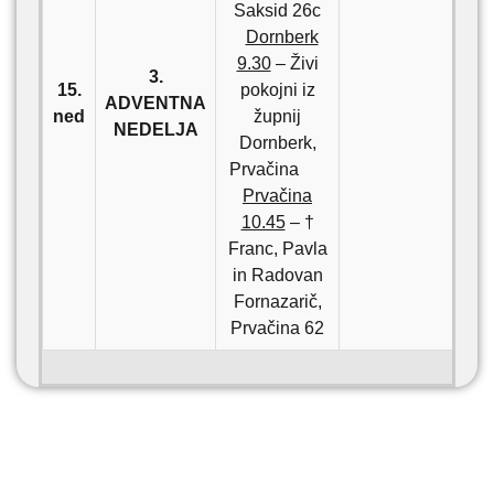
Saksid 26c
Dornberk
9.30
– Živi
3.
15.
pokojni iz
ADVENTNA
ned
župnij
NEDELJA
Dornberk,
Prvačina
Prvačina
10.45
– †
Franc, Pavla
in Radovan
Fornazarič,
Prvačina 62