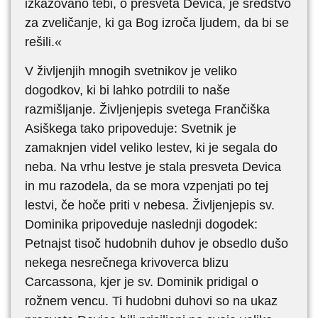
izkazovano tebi, o presveta Devica, je sredstvo
za zveličanje, ki ga Bog izroča ljudem, da bi se
rešili.«
V življenjih mnogih svetnikov je veliko
dogodkov, ki bi lahko potrdili to naše
razmišljanje. Življenjepis svetega Frančiška
Asiškega tako pripoveduje: Svetnik je
zamaknjen videl veliko lestev, ki je segala do
neba. Na vrhu lestve je stala presveta Devica
in mu razodela, da se mora vzpenjati po tej
lestvi, če hoče priti v nebesa. Življenjepis sv.
Dominika pripoveduje naslednji dogodek:
Petnajst tisoč hudobnih duhov je obsedlo dušo
nekega nesrečnega krivoverca blizu
Carcassona, kjer je sv. Dominik pridigal o
rožnem vencu. Ti hudobni duhovi so na ukaz