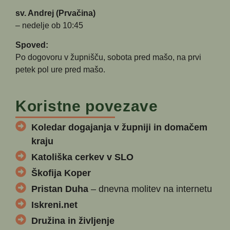
sv. Andrej (Prvačina)
– nedelje ob 10:45
Spoved:
Po dogovoru v župnišču, sobota pred mašo, na prvi
petek pol ure pred mašo.
Koristne povezave
Koledar dogajanja v župniji in domačem
kraju
Katoliška cerkev v SLO
Škofija Koper
Pristan Duha
– dnevna molitev na internetu
Iskreni.net
Družina in življenje