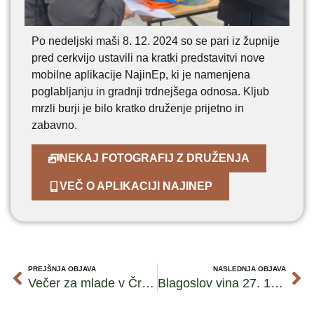
Po nedeljski maši 8. 12. 2024 so se pari iz župnije
pred cerkvijo ustavili na kratki predstavitvi nove
mobilne aplikacije NajinEp, ki je namenjena
poglabljanju in gradnji trdnejšega odnosa. Kljub
mrzli burji je bilo kratko druženje prijetno in
zabavno.
NEKAJ FOTOGRAFIJ Z DRUŽENJA
VEČ O APLIKACIJI NAJINEP
PREJŠNJA OBJAVA
NASLEDNJA OBJAVA
Večer za mlade v Črničah
Blagoslov vina 27. 12. 2024