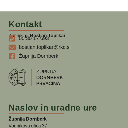
Kontakt
Župnik:
g. Boštjan Toplikar
05 30 17 693
bostjan.toplikar@rkc.si
Župnija Dornberk
Naslov in uradne ure
Župnija Dornberk
Vodnikova ulica 37