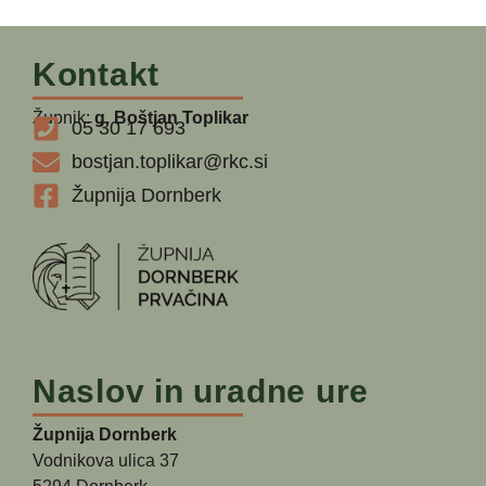
Kontakt
Župnik:
g. Boštjan Toplikar
05 30 17 693
bostjan.toplikar@rkc.si
Župnija Dornberk
Naslov in uradne ure
Župnija Dornberk
Vodnikova ulica 37