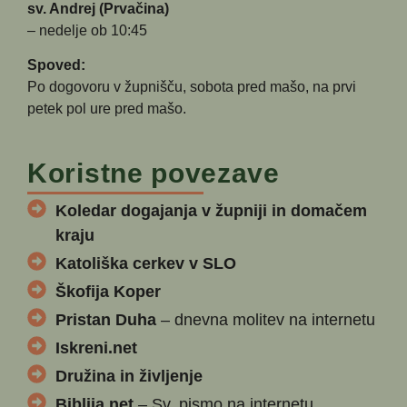
sv. Andrej (Prvačina)
– nedelje ob 10:45
Spoved:
Po dogovoru v župnišču, sobota pred mašo, na prvi
petek pol ure pred mašo.
Koristne povezave
Koledar dogajanja v župniji in domačem
kraju
Katoliška cerkev v SLO
Škofija Koper
Pristan Duha
– dnevna molitev na internetu
Iskreni.net
Družina in življenje
Biblija.net
– Sv. pismo na internetu