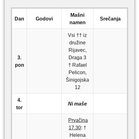
Mašni
Dan
Godovi
Srečanja
namen
Vsi †† iz
družine
Rijavec,
3.
Draga 3
pon
† Rafael
Pelicon,
Šinigojska
12
4.
Ni maše
tor
Prvačina
17.30
: †
Helena