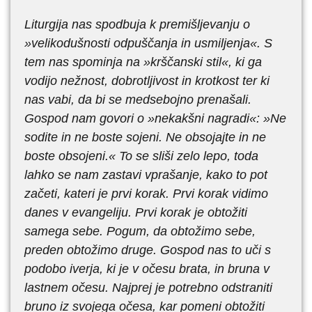
Liturgija nas spodbuja k premišljevanju o
»velikodušnosti odpuščanja in usmiljenja«. S
tem nas spominja na »krščanski stil«, ki ga
vodijo nežnost, dobrotljivost in krotkost ter ki
nas vabi, da bi se medsebojno prenašali.
Gospod nam govori o »nekakšni nagradi«: »Ne
sodite in ne boste sojeni. Ne obsojajte in ne
boste obsojeni.« To se sliši zelo lepo, toda
lahko se nam zastavi vprašanje, kako to pot
začeti, kateri je prvi korak. Prvi korak vidimo
danes v evangeliju. Prvi korak je obtožiti
samega sebe. Pogum, da obtožimo sebe,
preden obtožimo druge. Gospod nas to uči s
podobo iverja, ki je v očesu brata, in bruna v
lastnem očesu. Najprej je potrebno odstraniti
bruno iz svojega očesa, kar pomeni obtožiti