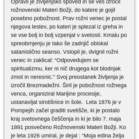
Opravil je življenjsko spoved in se ves izročil
rožnovenski Materi Božji, do katere je gojil
posebno pobožnost. Prav rožni venec je postal
njegova lestev, po kateri je splezal iz greha in
se vse bolj in bolj vzpenjal v svetosti. Kmalu po
spreobrnjenju je tako še zadnjič obiskal
satanistično seanso. Vstopil je, dvignil rožni
venec in zaklical: “Odpovedujem se
spiritualizmu, ker ni nič drugega kot blodnjak
zmot in neresnic.” Svoj preostanek življenja je
izročil Brezmadežni. Širil je pobožnost rožnega
venca, organiziral Marijine procesije,
ustanavljal sirotišnice in šole. Leta 1876 je v
Pompejih začel graditi svetišče, ki je postalo
kraj svetovnega češčenja in ki je bilo 7. maja
1891 posvečeno Rožnovenski Materi Božji. Ko
je leta 1926 umiral, je dejal : “Moja edina želja