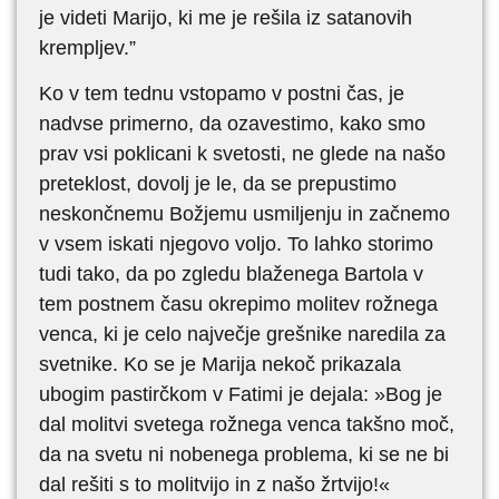
je videti Marijo, ki me je rešila iz satanovih
krempljev.”
Ko v tem tednu vstopamo v postni čas, je
nadvse primerno, da ozavestimo, kako smo
prav vsi poklicani k svetosti, ne glede na našo
preteklost, dovolj je le, da se prepustimo
neskončnemu Božjemu usmiljenju in začnemo
v vsem iskati njegovo voljo. To lahko storimo
tudi tako, da po zgledu blaženega Bartola v
tem postnem času okrepimo molitev rožnega
venca, ki je celo največje grešnike naredila za
svetnike. Ko se je Marija nekoč prikazala
ubogim pastirčkom v Fatimi je dejala: »Bog je
dal molitvi svetega rožnega venca takšno moč,
da na svetu ni nobenega problema, ki se ne bi
dal rešiti s to molitvijo in z našo žrtvijo!«