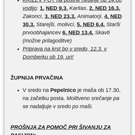
KRIŽEV POT na postne nedelje ob 14:00
vodijo
:
1.
NED 9.3.
Karitas
,
2. NED 16.3.
Zakonci
,
3. NED 23.3.
Animatorji
,
4. NED
30.3.
Starejši, molivci
,
5. NED 6.4.
Starši
prvoobhajancev
6. NED 13.4.
Skavti
(možne prilagoditve)
Priprava na krst bo v sredo, 12.3. v
Dornberku ob 19. uri!
ŽUPNIJA PRVAČINA
V sredo na
Pepelnico
je maša ob 17.30,
na začetku posta.
Molitveno srečanje pa
se nadaljuje v sredo po maši.
PROŠNJA ZA POMOČ PRI ŠIVANJU ZA