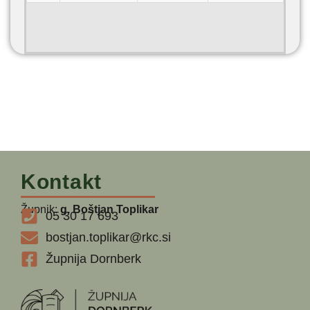
Kontakt
Župnik:
g. Boštjan Toplikar
05 30 17 693
bostjan.toplikar@rkc.si
Župnija Dornberk