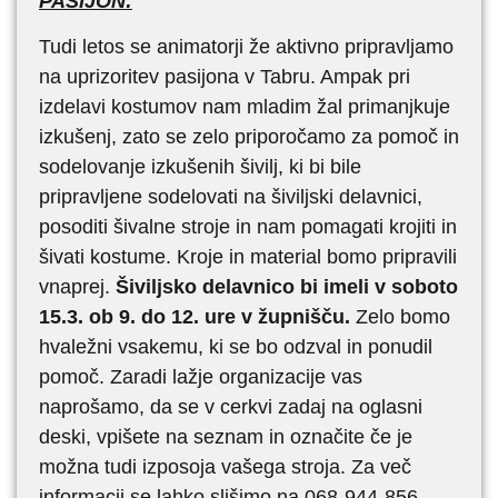
PASIJON:
Tudi letos se animatorji že aktivno pripravljamo
na uprizoritev pasijona v Tabru. Ampak pri
izdelavi kostumov nam mladim žal primanjkuje
izkušenj, zato se zelo priporočamo za pomoč in
sodelovanje izkušenih šivilj, ki bi bile
pripravljene sodelovati na šiviljski delavnici,
posoditi šivalne stroje in nam pomagati krojiti in
šivati kostume. Kroje in material bomo pripravili
vnaprej.
Šiviljsko delavnico bi imeli v soboto
15.3. ob 9. do 12. ure v župnišču.
Zelo bomo
hvaležni vsakemu, ki se bo odzval in ponudil
pomoč. Zaradi lažje organizacije vas
naprošamo, da se v cerkvi zadaj na oglasni
deski, vpišete na seznam in označite če je
možna tudi izposoja vašega stroja. Za več
informacij se lahko slišimo na 068-944-856