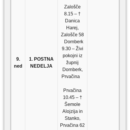
Zalošče
8.15 – †
Danica
Harej,
Zalošče 58
Dornberk
9.30 – Živi
pokojni iz
9.
1. POSTNA
župnij
ned
NEDELJA
Dornberk,
Prvačina
Prvačina
10.45 – †
Šemole
Alojzija in
Stanko,
Prvačina 62