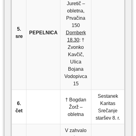
Juretič –
obletna,
Prvačina
150
5.
PEPELNICA
Dornberk
sre
18.30
: †
Zvonko
Kavčič,
Ulica
Bojana
Vodopivca
15
Sestanek
† Bogdan
6.
Karitas
Žorž –
čet
Srečanje
obletna
staršev 8. r.
V zahvalo