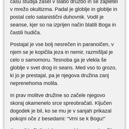
času študija zašel v slabo družbo in se zapletel
v mrežo okultizma. Padal je globlje in globlje in
postal celo satanistični duhovnik. Vodil je
seanse, kjer so na izprijen način blatili Boga in
častili hudiča.
Postajal je vse bolj nesrečen in paranoičen, v
njem se je kopičila jeza in nemir, razmišljal je
celo o samomoru. Tesnoba ga je vlekla še
globlje v svet drog in seans. Med vso to grozo,
ki jo je prestajal, pa je njegova družina zanj
neprenehoma molila.
In prav molitve družine so začele njegovo
skoraj okamenelo srce spreobračati. Ključen
dogodek je bil, ko se mu je v sanjah prikazal
pokojni oče z besedami: “Vrni se k Bogu!”