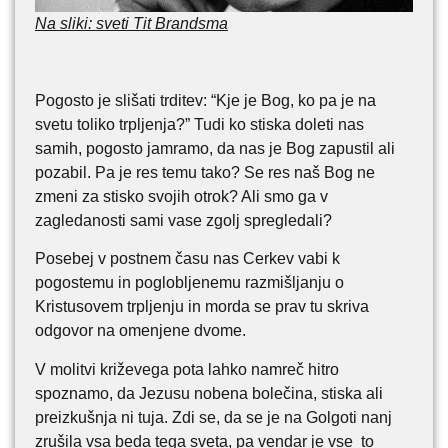
Na sliki: sveti Tit Brandsma
Pogosto je slišati trditev: “Kje je Bog, ko pa je na
svetu toliko trpljenja?” Tudi ko stiska doleti nas
samih, pogosto jamramo, da nas je Bog zapustil ali
pozabil. Pa je res temu tako? Se res naš Bog ne
zmeni za stisko svojih otrok? Ali smo ga v
zagledanosti sami vase zgolj spregledali?
Posebej v postnem času nas Cerkev vabi k
pogostemu in poglobljenemu razmišljanju o
Kristusovem trpljenju in morda se prav tu skriva
odgovor na omenjene dvome.
V molitvi križevega pota lahko namreč hitro
spoznamo, da Jezusu nobena bolečina, stiska ali
preizkušnja ni tuja. Zdi se, da se je na Golgoti nanj
zrušila vsa beda tega sveta, pa vendar je vse to