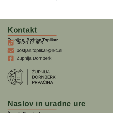
Kontakt
Župnik:
g. Boštjan Toplikar
05 30 17 693
bostjan.toplikar@rkc.si
Župnija Dornberk
Naslov in uradne ure