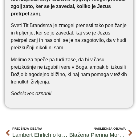
zgolj zato, ker se je zavedal, koliko je Jezus
pretrpel zanj.
Sveti Tit Brandsma je zmogel prenesti tako ponižanje
in trpljenje, ker se je zavedal, kaj vse je Jezus
pretrpel zanj in naslonil se je na zagotovilo, da v hudi
preizkušnji nikoli ni sam.
Molimo za trpeče pa tudi zase, da bi v času
preizkušnje ne izgubili vere v Boga, ampak bi izkusili
Božjo blagodejno bližino, ki naj nam pomaga v težkih
trenutkih življenja.
Sodelavec oznanil
PREJŠNJA OBJAVA
NASLEDNJA OBJAVA
Lambert Ehrlich o krščanskem materinstvu
Blažena Pierina Morosini