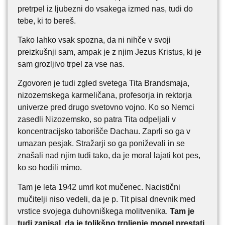
pretrpel iz ljubezni do vsakega izmed nas, tudi do
tebe, ki to bereš.
Tako lahko vsak spozna, da ni nihče v svoji
preizkušnji sam, ampak je z njim Jezus Kristus, ki je
sam grozljivo trpel za vse nas.
Zgovoren je tudi zgled svetega Tita Brandsmaja,
nizozemskega karmeličana, profesorja in rektorja
univerze pred drugo svetovno vojno. Ko so Nemci
zasedli Nizozemsko, so patra Tita odpeljali v
koncentracijsko taborišče Dachau. Zaprli so ga v
umazan pesjak. Stražarji so ga poniževali in se
znašali nad njim tudi tako, da je moral lajati kot pes,
ko so hodili mimo.
Tam je leta 1942 umrl kot mučenec. Nacistični
mučitelji niso vedeli, da je p. Tit pisal dnevnik med
vrstice svojega duhovniškega molitvenika.
Tam je
tudi zapisal, da je tolikšno trpljenje mogel prestati