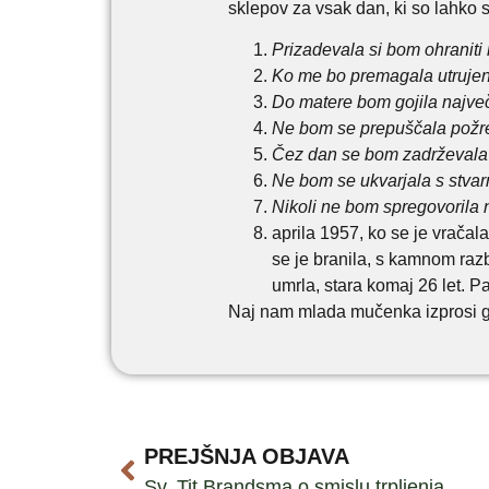
sklepov za vsak dan, ki so lahko 
Prizadevala si bom ohraniti m
Ko me bo premagala utrujen
Do matere bom gojila največ
Ne bom se prepuščala požre
Čez dan se bom zadrževala v 
Ne bom se ukvarjala s stvar
Nikoli ne bom spregovorila n
aprila 1957, ko se je vračal
se je branila, s kamnom razbi
umrla, stara komaj 26 let. Pa
Naj nam mlada mučenka izprosi gor
PREJŠNJA OBJAVA
Sv. Tit Brandsma o smislu trpljenja