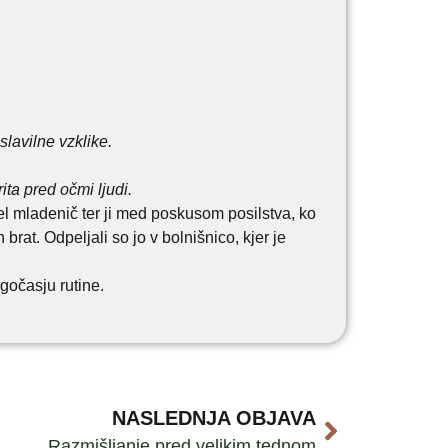
lavilne vzklike.
ta pred očmi ljudi.
el mladenič ter ji med poskusom posilstva, ko
brat. Odpeljali so jo v bolnišnico, kjer je
gočasju rutine.
NASLEDNJA OBJAVA
Razmišljanje pred velikim tednom