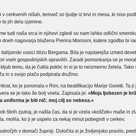
ni v cerkvenih nišah, temveč so ljudje iz krvi in mesa, ki niso pod
 to jih dela izjemne.
me tudi naša srca in njihovi zgledi so nam lahko odlični smeroka
 dneh nagovarja blažena Pierina Morosini, katere zgodbo bi rad 
v italijanski vasici blizu Bergama. Bila je najstarejša izmed deve
ri vseh gospodinjskih opravilih. Zaradi pomankanja se je morala 
ljub temu, da je čutila poklic in si je to neizmerno želela. Tako
a in s svojo plačo podpirala družino.
nkrat, ko je poromala v Rim, na beatifikacijo Marije Goretti. Ta ji 
era se je tako še bolj vnela. Zapisala je:
»Moja ljubezen je kri
 uniforma je biti nič; moj cilj so nebesa.«
ob štirih zjutraj, je našla čas, da si je vzela »košček« maše in zl
ala, molila, ko ji je uspelo za nekaj minut pobegniti v cerkev.
odročjih v domači župniji. Določila si je življenjsko pravilo, pre