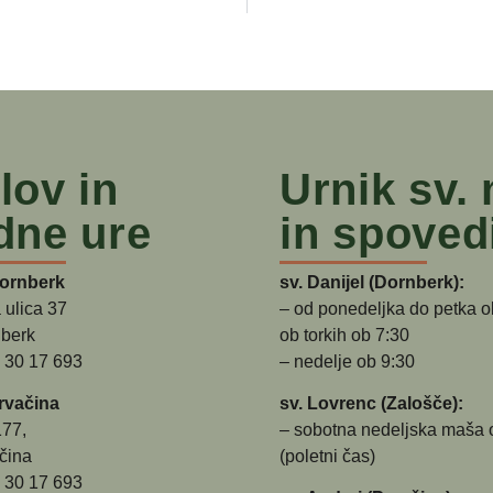
lov in
Urnik sv.
dne ure
in spoved
Dornberk
sv. Danijel (Dornberk):
 ulica 37
– od ponedeljka do petka o
berk
ob torkih ob 7:30
5 30 17 693
– nedelje ob 9:30
rvačina
sv. Lovrenc (Zalošče):
177,
– sobotna nedeljska maša 
čina
(poletni čas)
5 30 17 693