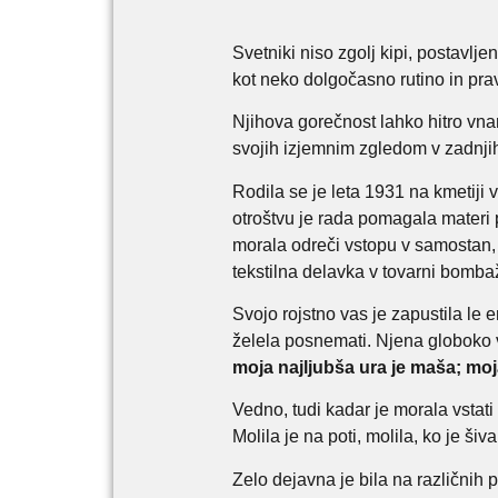
Svetniki niso zgolj kipi, postavlje
kot neko dolgočasno rutino in prav
Njihova gorečnost lahko hitro vna
svojih izjemnim zgledom v zadnjih
Rodila se je leta 1931 na kmetiji 
otroštvu je rada pomagala materi p
morala odreči vstopu v samostan, k
tekstilna delavka v tovarni bombaž
Svojo rojstno vas je zapustila le e
želela posnemati. Njena globoko v
moja najljubša ura je maša; moja
Vedno, tudi kadar je morala vstati 
Molila je na poti, molila, ko je šiv
Zelo dejavna je bila na različnih p