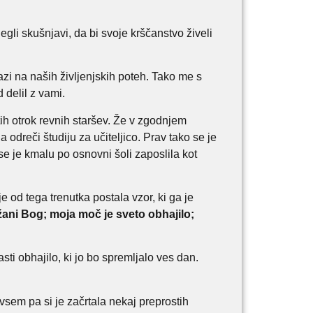
legli skušnjavi, da bi svoje krščanstvo živeli
zi na naših življenjskih poteh. Tako me s
delil z vami.
tih otrok revnih staršev. Že v zgodnjem
odreči študiju za učiteljico. Prav tako se je
 se je kmalu po osnovni šoli zaposlila kot
je od tega trenutka postala vzor, ki ga je
žani Bog; moja moč je sveto obhajilo;
asti obhajilo, ki jo bo spremljalo ves dan.
dvsem pa si je začrtala nekaj preprostih