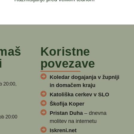
 maš
Koristne
i
povezave
Koledar dogajanja v župniji
b 20:00,
in domačem kraju
Katoliška cerkev v SLO
Škofija Koper
Pristan Duha
– dnevna
ob 20:00
molitev na internetu
Iskreni.net