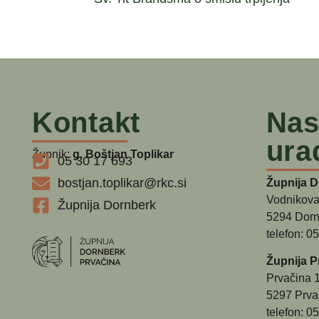
Kontakt
Nas
ura
Župnik:
g. Boštjan Toplikar
05 30 17 693
bostjan.toplikar@rkc.si
Župnija 
Vodnikova
Župnija Dornberk
5294 Dorn
telefon: 0
Župnija P
Prvačina 
5297 Prva
telefon: 0