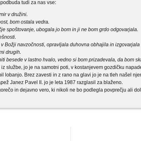
spodbuda tudi za nas vse:
ir v družini.
ost, bom ostala vedra.
je spoštovanje, ubogala jo bom in ji ne bom grdo odgovarjala.
šnosti.
Božji navzočnosti, opravljala duhovna obhajila in izgovarjala s
mi drugih.
iti besede v lastno hvalo, vedno si bom prizadevala, da bom skri
a iz službe, jo je na samotni poti, v kostanjevem gozdičku napad
l lobanjo. Brez zavesti in z rano na glavi jo je na tleh našel njen 
pež Janez Pavel II. jo je leta 1987 razglasil za blaženo.
ečo in dejavno vero, ki nikoli ne bo podlegla povprečju ali dol