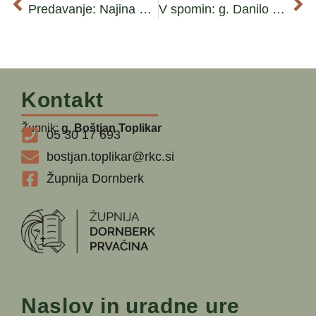
Predavanje: Najina zgodba
V spomin: g. Danilo Lisjak
Kontakt
Župnik:
g. Boštjan Toplikar
05 30 17 693
bostjan.toplikar@rkc.si
Župnija Dornberk
Naslov in uradne ure