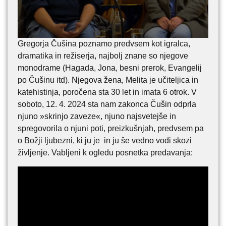
Gregorja Čušina poznamo predvsem kot igralca,
dramatika in režiserja, najbolj znane so njegove
monodrame (Hagada, Jona, besni prerok, Evangelij
po Čušinu itd). Njegova žena, Melita je učiteljica in
katehistinja, poročena sta 30 let in imata 6 otrok. V
soboto, 12. 4. 2024 sta nam zakonca Čušin odprla
njuno »skrinjo zaveze«, njuno najsvetejše in
spregovorila o njuni poti, preizkušnjah, predvsem pa
o Božji ljubezni, ki ju je in ju še vedno vodi skozi
življenje. Vabljeni k ogledu posnetka predavanja: