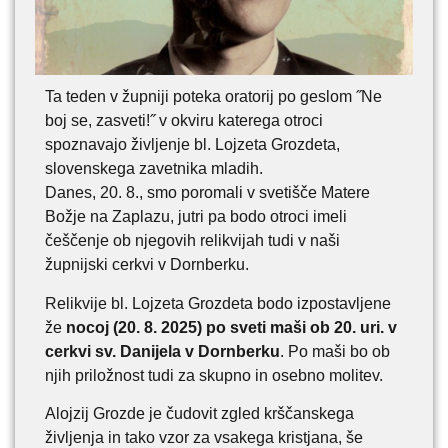
Ta teden v župniji poteka oratorij po geslom ˝Ne
boj se, zasveti!˝ v okviru katerega otroci
spoznavajo življenje bl. Lojzeta Grozdeta,
slovenskega zavetnika mladih.
Danes, 20. 8., smo poromali v svetišče Matere
Božje na Zaplazu, jutri pa bodo otroci imeli
češčenje ob njegovih relikvijah tudi v naši
župnijski cerkvi v Dornberku.
Relikvije bl. Lojzeta Grozdeta bodo izpostavljene
že
nocoj (20. 8. 2025) po sveti maši ob 20. uri. v
cerkvi sv. Danijela v Dornberku
. Po maši bo ob
njih priložnost tudi za skupno in osebno molitev.
Alojzij Grozde je čudovit zgled krščanskega
življenja in tako vzor za vsakega kristjana, še