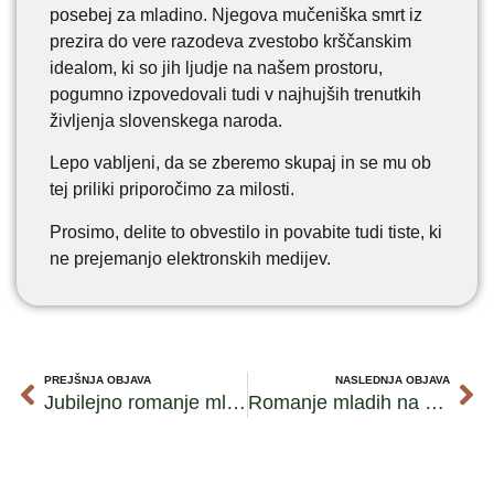
posebej za mladino. Njegova mučeniška smrt iz
prezira do vere razodeva zvestobo krščanskim
idealom, ki so jih ljudje na našem prostoru,
pogumno izpovedovali tudi v najhujših trenutkih
življenja slovenskega naroda.
Lepo vabljeni, da se zberemo skupaj in se mu ob
tej priliki priporočimo za milosti.
Prosimo, delite to obvestilo in povabite tudi tiste, ki
ne prejemanjo elektronskih medijev.
PREJŠNJA OBJAVA
NASLEDNJA OBJAVA
Jubilejno romanje mladih v Rim
Romanje mladih na Malto – vabilo