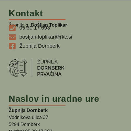
Kontakt
Župnik:
g. Boštjan Toplikar
05 30 17 693
bostjan.toplikar@rkc.si
Župnija Dornberk
Naslov in uradne ure
Župnija Dornberk
Vodnikova ulica 37
5294 Dornberk