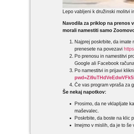
Lepo vabljeni k družinski molitvi 
Navodila za priklop na prenos v
morali namestiti samo Zoomovo 
Najprej poskrbite, da imate 
prenesete na povezavi
http
Po prenosu in namestitvi pr
Google ali Facebook računa
Po namestitvi in prijavi kli
pwd=Zi9uTHdVeEdwVFk5N
Če vas program vpraša za ge
Še nekaj napotkov:
Prosimo, da ne vklapljate ka
maševalec.
Poskrbite, da boste na klic 
Imejmo v mislih, da je to š