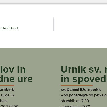
ronavirusa
lov in
Urnik sv.
dne ure
in spoved
Dornberk
sv. Danijel (Dornberk):
 ulica 37
– od ponedeljka do petka o
berk
ob torkih ob 7:30
5 30 17 693
– nedelje ob 9:30