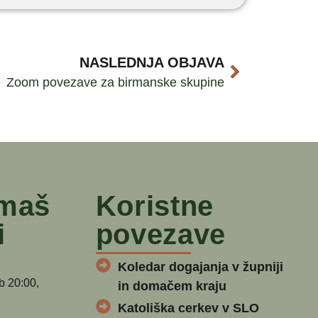
NASLEDNJA OBJAVA
Zoom povezave za birmanske skupine
 maš
Koristne
i
povezave
Koledar dogajanja v župniji
b 20:00,
in domačem kraju
Katoliška cerkev v SLO