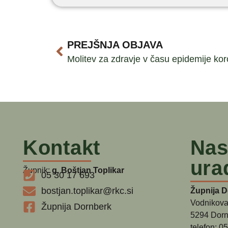
PREJŠNJA OBJAVA
Molitev za zdravje v času epidemije ko
Kontakt
Nas
ura
Župnik:
g. Boštjan Toplikar
05 30 17 693
bostjan.toplikar@rkc.si
Župnija 
Vodnikova
Župnija Dornberk
5294 Dorn
telefon: 0