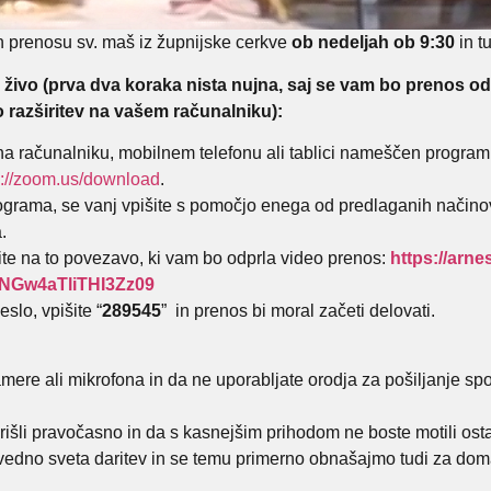
in prenosu sv. maš iz župnijske cerkve
ob nedeljah ob 9:30
in t
 živo (prva dva koraka nista nujna, saj se vam bo prenos od
razširitev na vašem računalniku):
na računalniku, mobilnem telefonu ali tablici nameščen program 
s://zoom.us/
download
.
ograma, se vanj vpišite s pomočjo enega od predlaganih načinov.
.
knite na to povezavo, ki vam bo odprla video prenos:
https://arn
Gw4aTliTHI3Zz09
slo, vpišite “
289545
” in prenos bi moral začeti delovati.
mere ali mikrofona in da ne uporabljate orodja za pošiljanje sp
prišli pravočasno in da s kasnejšim prihodom ne boste motili osta
e vedno sveta daritev in se temu primerno obnašajmo tudi za dom