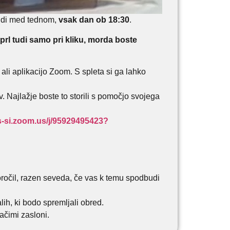
udi med tednom,
vsak dan ob 18:30
.
prl tudi samo pri kliku, morda boste
ali aplikacijo Zoom. S spleta si ga lahko
 Najlažje boste to storili s pomočjo svojega
es-si.zoom.us/j/95929495423?
oročil, razen seveda, če vas k temu spodbudi
lih, ki bodo spremljali obred.
ačimi zasloni.