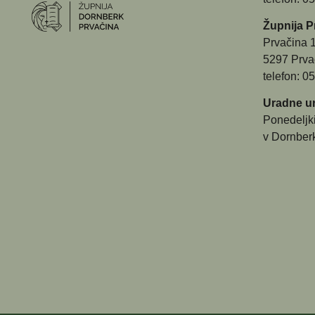
Župnija P
Prvačina 
5297 Prva
telefon: 0
Uradne ur
Ponedeljk
v Dornber