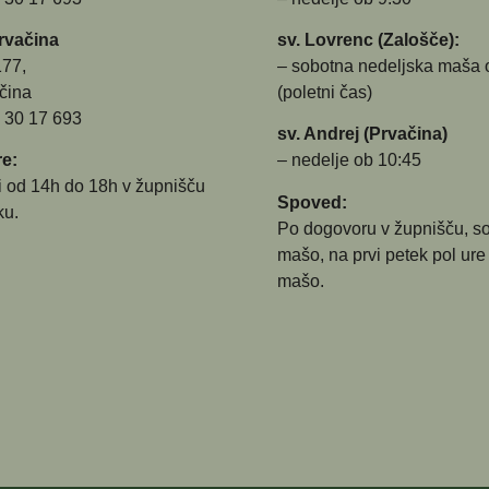
rvačina
sv. Lovrenc (Zalošče):
177,
– sobotna nedeljska maša 
čina
(poletni čas)
5 30 17 693
sv. Andrej (Prvačina)
e:
– nedelje ob 10:45
i od 14h do 18h v župnišču
Spoved:
ku.
Po dogovoru v župnišču, s
mašo, na prvi petek pol ure
mašo.