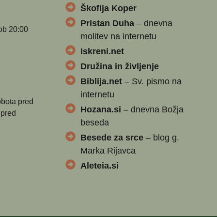
Škofija Koper
Pristan Duha
– dnevna
ob 20:00
molitev na internetu
Iskreni.net
Družina in življenje
Biblija.net
– Sv. pismo na
internetu
obota pred
Hozana.si
– dnevna Božja
 pred
beseda
Besede za srce
– blog g.
Marka Rijavca
Aleteia.si