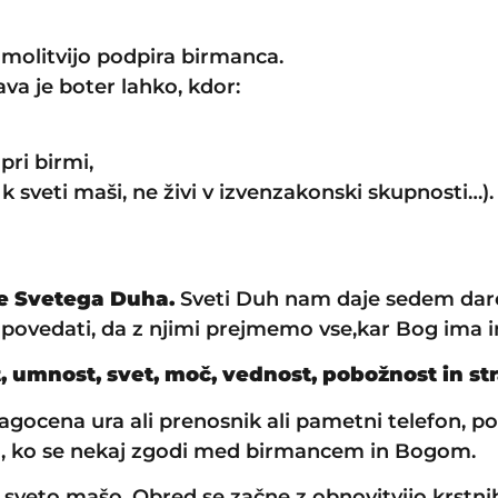
molitvijo podpira birmanca.
a je boter lahko, kdor:
 pri birmi,
 k sveti maši, ne živi v izvenzakonski skupnosti…).
e Svetega Duha.
Sveti Duh nam daje sedem darov
 povedati, da z njimi prejmemo vse,kar Bog ima in
 umnost, svet, moč, vednost, pobožnost in str
agocena ura ali prenosnik ali pametni telefon, p
da, ko se nekaj zgodi med birmancem in Bogom.
sveto mašo. Obred se začne z obnovitvijo krstnih