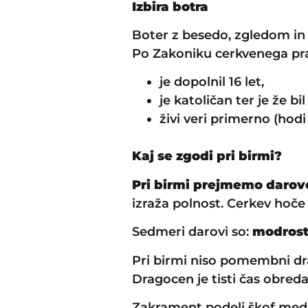
Izbira botra
Boter z besedo, zgledom in 
Po Zakoniku cerkvenega prav
je dopolnil 16 let,
je katoličan ter je že bil
živi veri primerno (hodi
Kaj se zgodi pri birmi?
Pri birmi prejmemo darov
izraža polnost. Cerkev hoče
Sedmeri darovi so:
modrost,
Pri birmi niso pomembni dr
Dragocen je tisti čas obre
Zakrament podeli škof med 