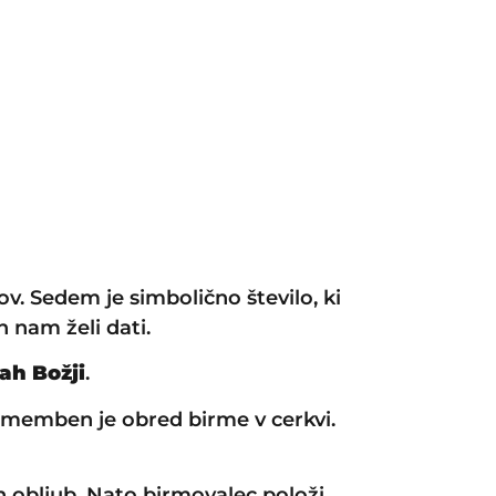
. Sedem je simbolično število, ki
 nam želi dati.
ah Božji
.
omemben je obred birme v cerkvi.
 obljub. Nato birmovalec položi