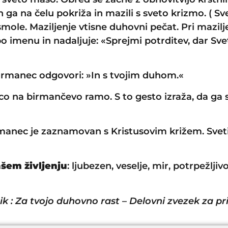
ga na čelu pokriža in mazili s sveto krizmo. ( Sv
mole. Maziljenje vtisne duhovni pečat. Pri mazilj
 po imenu in nadaljuje: «Sprejmi potrditev, dar S
birmanec odgovori: »In s tvojim duhom.«
o na birmančevo ramo. S to gesto izraža, da ga 
anec je zaznamovan s Kristusovim križem. Sveti D
šem življenju
: ljubezen, veselje, mir, potrpežlji
ik : Za tvojo duhovno rast
–
Delovni zvezek za pr