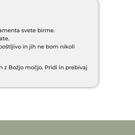
ramenta svete birme.
ate.
štljivo in jih ne bom nikoli
n z Božjo močjo. Pridi in prebivaj