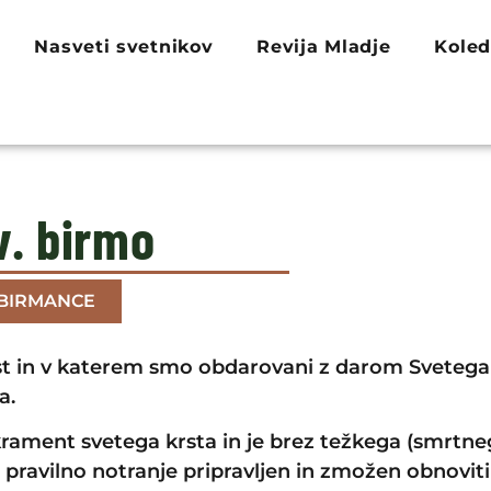
Nasveti svetnikov
Revija Mladje
Koled
v. birmo
 BIRMANCE
st in v katerem smo obdarovani z darom Svetega 
a.
zakrament svetega krsta in je brez težkega (smrtn
pravilno notranje pripravljen in zmožen obnoviti