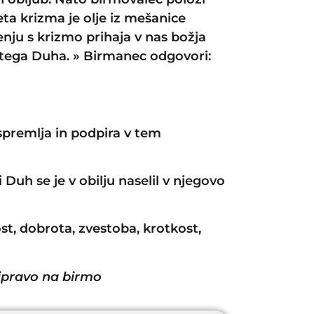
eta krizma je olje iz mešanice
enju s krizmo prihaja v nas božja
vetega Duha. » Birmanec odgovori:
spremlja in podpira v tem
uh se je v obilju naselil v njegovo
vost, dobrota, zvestoba, krotkost,
ipravo na birmo