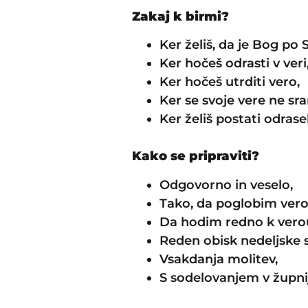
Zakaj k birmi?
Ker želiš, da je Bog po
Ker hočeš odrasti v veri
Ker hočeš utrditi vero,
Ker se svoje vere ne sr
Ker želiš postati odrasel
Kako se pripraviti?
Odgovorno in veselo,
Tako, da poglobim vero 
Da hodim redno k verou
Reden obisk nedeljske 
Vsakdanja molitev,
S sodelovanjem v župnij