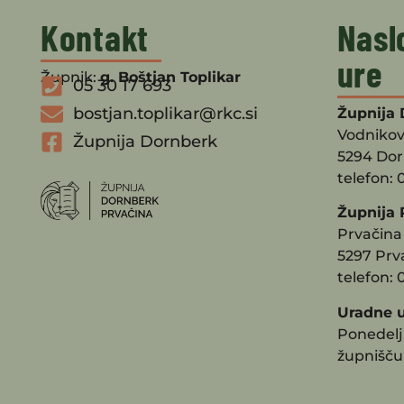
Kontakt
Nasl
ure
Župnik:
g. Boštjan Toplikar
05 30 17 693
bostjan.toplikar@rkc.si
Župnija 
Vodnikov
Župnija Dornberk
5294 Do
telefon: 
Župnija 
Prvačina 
5297 Prv
telefon: 
Uradne u
Ponedeljk
župnišču