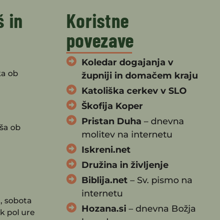
š in
Koristne
povezave
Koledar dogajanja v
ka ob
župniji in domačem kraju
Katoliška cerkev v SLO
Škofija Koper
Pristan Duha
– dnevna
ša ob
molitev na internetu
Iskreni.net
Družina in življenje
Biblija.net
– Sv. pismo na
internetu
, sobota
Hozana.si
– dnevna Božja
k pol ure