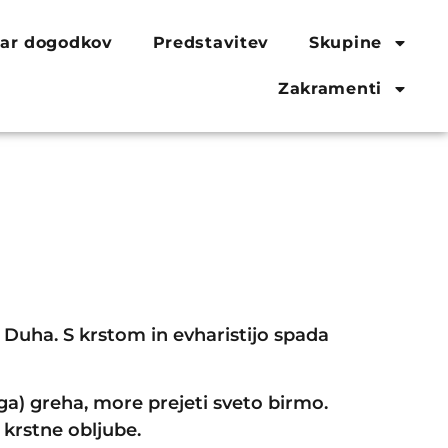
ar dogodkov
Predstavitev
Skupine
Zakramenti
Duha. S krstom in evharistijo spada
ega) greha, more prejeti sveto birmo.
 krstne obljube.