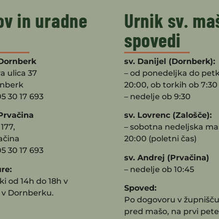
ov in uradne
Urnik sv. ma
spovedi
Dornberk
sv. Danijel (Dornberk):
a ulica 37
– od ponedeljka do pet
rnberk
20:00, ob torkih ob 7:30
05 30 17 693
– nedelje ob 9:30
Prvačina
sv. Lovrenc (Zalošče):
177,
– sobotna nedeljska ma
ačina
20:00 (poletni čas)
05 30 17 693
sv. Andrej (Prvačina)
re:
– nedelje ob 10:45
i od 14h do 18h v
Spoved:
 v Dornberku.
Po dogovoru v župnišču
pred mašo, na prvi pete