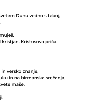
 Svetem Duhu vedno s teboj,
,
amuješ,
 kristjan, Kristusova priča.
in versko znanje,
ku in na birmanska srečanja,
svete maše,
i.