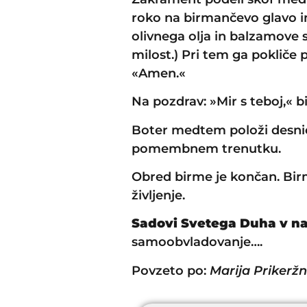
roko na birmančevo glavo in 
olivnega olja in balzamove s
milost.) Pri tem ga pokliče
«Amen.«
Na pozdrav: »Mir s teboj,« 
Boter medtem položi desnic
pomembnem trenutku.
Obred birme je končan. Birm
življenje.
Sadovi Svetega Duha v na
samoobvladovanje….
Povzeto po:
Marija Prikeržn