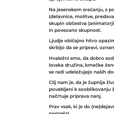
Na jesenskem srečanju, s p
(delavnice, molitve, predava
skupin občestva (animatorji, 
in povezano skupnost.
Ljudje običajno hitro opazi
skrbijo da se pripravi, oznan
Hvaležni smo, da dobro sode
lovska družina, kmečke žene,
se radi udeležujejo naših d
Cilj nam je, da je župnija ži
povabljeni k sooblikovanju ž
načrtuje priprava nanj.
Prav vsak, ki je do (ne)dejav
pogreša!