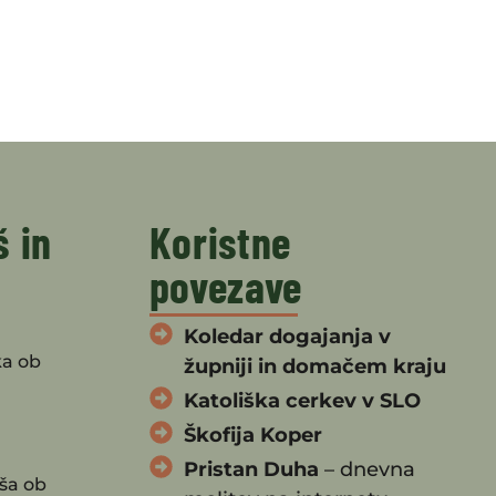
š in
Koristne
povezave
Koledar dogajanja v
ka ob
župniji in domačem kraju
Katoliška cerkev v SLO
Škofija Koper
Pristan Duha
– dnevna
ša ob