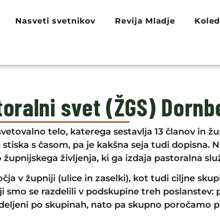
Nasveti svetnikov
Revija Mladje
Koled
toralni svet (ŽGS) Dornb
svetovalno telo, katerega sestavlja 13 članov in ž
 stiska s časom, pa je kakšna seja tudi dopisna. 
župnijskega življenja, ki ga izdaja pastoralna slu
v župniji (ulice in zaselki), kot tudi ciljne skupi
ji smo se razdelili v podskupine treh poslanstev: 
deljeni po skupinah, nato pa skupno poročamo po