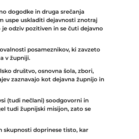
emo dogodke in druga srečanja
am uspe uskladiti dejavnosti znotraj
o je odziv pozitiven in se čuti dejavno
vovalnosti posameznikov, ki zavzeto
a v župniji.
sko društvo, osnovna šola, zbori,
rajev zaznavajo kot dejavna župnijo in
vsi (tudi nečlani) soodgovorni in
l tudi župnijski misijon, zato se
 in skupnosti doprinese tisto, kar