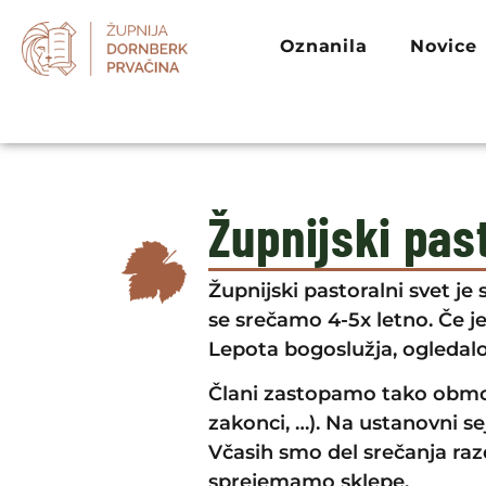
Oznanila
Novice
Župnijski pas
Župnijski pastoralni svet je 
se srečamo 4-5x letno. Če je
Lepota bogoslužja, ogledalo 
Člani zastopamo tako območja 
zakonci, …). Na ustanovni se
Včasih smo del srečanja raz
sprejemamo sklepe.