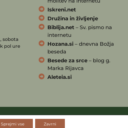
molitev na internetu
Iskreni.net
Družina in življenje
Biblija.net
– Sv. pismo na
internetu
, sobota
Hozana.si
– dnevna Božja
k pol ure
beseda
Besede za srce
– blog g.
Marka Rijavca
Aleteia.si
TK
Sprejmi vse
Zavrni