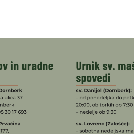
ov in uradne
Urnik sv. ma
spovedi
Dornberk
sv. Danijel (Dornberk):
a ulica 37
– od ponedeljka do pet
rnberk
20:00, ob torkih ob 7:30
05 30 17 693
– nedelje ob 9:30
Prvačina
sv. Lovrenc (Zalošče):
177,
– sobotna nedeljska ma