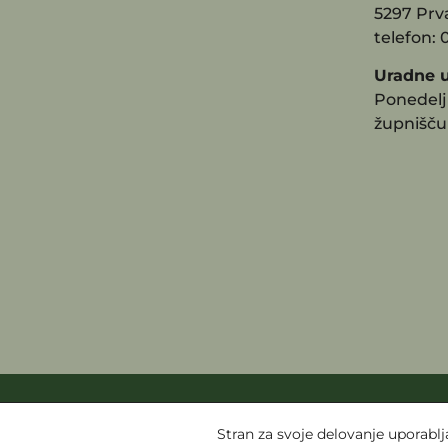
5297 Prv
telefon: 
Uradne u
Ponedeljk
župnišču
S
Stran za svoje delovanje uporablj