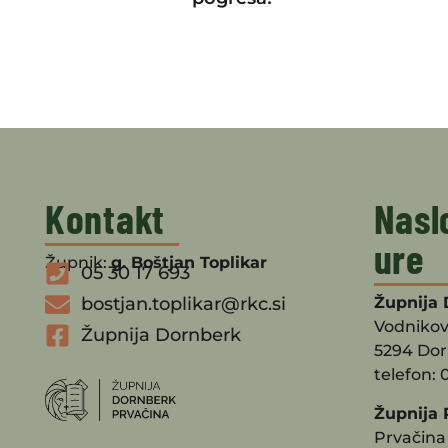
Kontakt
Nasl
ure
Župnik:
g. Boštjan Toplikar
05 30 17 693
bostjan.toplikar@rkc.si
Župnija 
Vodnikov
Župnija Dornberk
5294 Do
telefon: 
Župnija 
Prvačina 