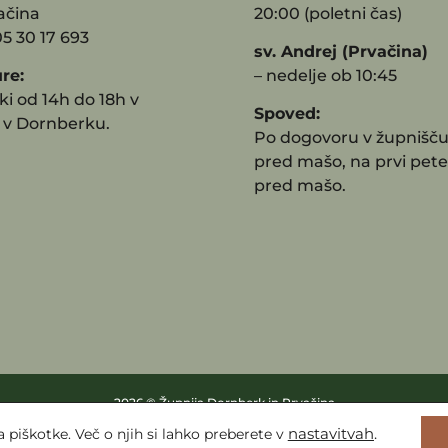
ačina
20:00 (poletni čas)
05 30 17 693
sv. Andrej (Prvačina)
re:
– nedelje ob 10:45
i od 14h do 18h v
Spoved:
 v Dornberku.
Po dogovoru v župnišču
pred mašo, na prvi pete
pred mašo.
2026 © Župnija Dornberk in Prvačina
plošni pogoji in politika varovanja osebnih podatkov
|
O piškotkih
|
Web by 
a piškotke. Več o njih si lahko preberete v
nastavitvah
.