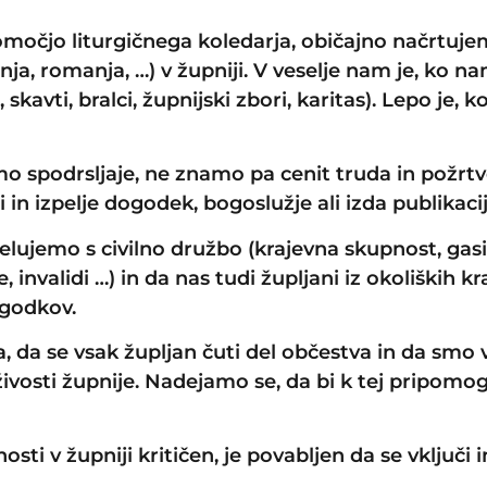
omočjo liturgičnega koledarja, običajno načrtuj
nja, romanja, …) v župniji. V veselje nam je, ko n
skavti, bralci, župnijski zbori, karitas). Lepo je, k
mo spodrsljaje, ne znamo pa cenit truda in požrt
i in izpelje dogodek, bogoslužje ali izda publikacij
lujemo s civilno družbo (krajevna skupnost, gasil
 invalidi …) in da nas tudi župljani iz okoliških k
ogodkov.
va, da se vsak župljan čuti del občestva in da smo 
ivosti župnije. Nadejamo se, da bi k tej pripomoge
nosti v župniji kritičen, je povabljen da se vključi