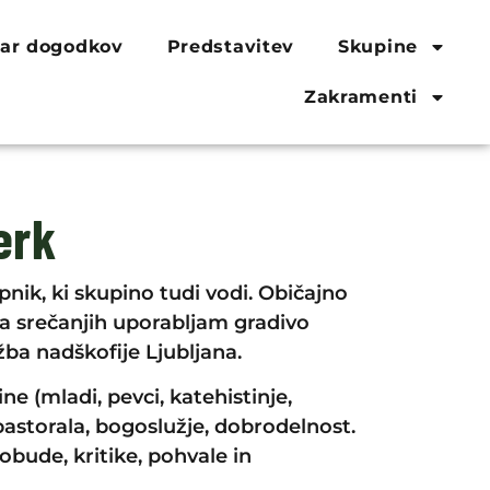
ar dogodkov
Predstavitev
Skupine
Zakramenti
erk
upnik, ki skupino tudi vodi. Običajno
Na srečanjih uporabljam gradivo
žba nadškofije Ljubljana.
ne (mladi, pevci, katehistinje,
pastorala, bogoslužje, dobrodelnost.
bude, kritike, pohvale in