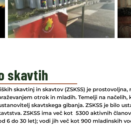
o skavtih
ških skavtinj in skavtov (ZSKSS) je prostovoljna,
braževanjem otrok in mladih. Temelji na načelih, ki
stanovitelj skavtskega gibanja. ZSKSS je bilo ust
vtstva. ZSKSS ima več kot 5300 aktivnih članov. R
 6 do 30 let); vodi jih več kot 900 mladinskih vodi