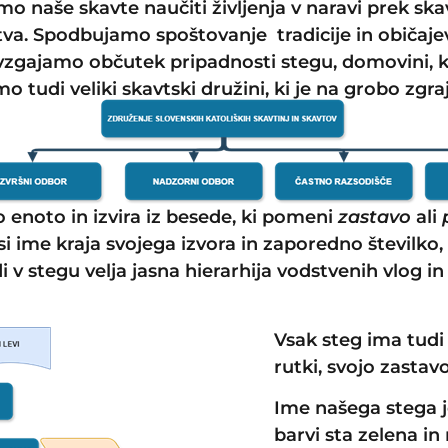
o naše skavte naučiti življenja v naravi prek skav
va. Spodbujamo spoštovanje tradicije in običajev,
 vzgajamo občutek pripadnosti stegu, domovini, kra
o tudi veliki skavtski družini, ki je na grobo zgra
enoto in izvira iz besede, ki pomeni
zastavo
ali
 ime kraja svojega izvora in zaporedno številko, 
di v stegu velja jasna hierarhija vodstvenih vlog in
Vsak steg ima tudi 
rutki, svojo zastavo
Ime našega stega j
barvi sta zelena in