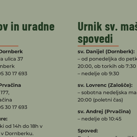
ov in uradne
Urnik sv. ma
spovedi
Dornberk
sv. Danijel (Dornberk):
a ulica 37
– od ponedeljka do pet
rnberk
20:00, ob torkih ob 7:30
05 30 17 693
– nedelje ob 9:30
Prvačina
sv. Lovrenc (Zalošče):
177,
– sobotna nedeljska ma
ačina
20:00 (poletni čas)
05 30 17 693
sv. Andrej (Prvačina)
re:
– nedelje ob 10:45
i od 14h do 18h v
Spoved:
 v Dornberku.