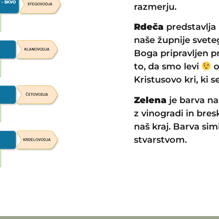
razmerju.
Rdeča
predstavlja
naše župnije sveteg
Boga pripravljen pr
to, da smo levi
o
Kristusovo kri, ki se
Zelena
je barva na
z vinogradi in bre
naš kraj. Barva si
stvarstvom.