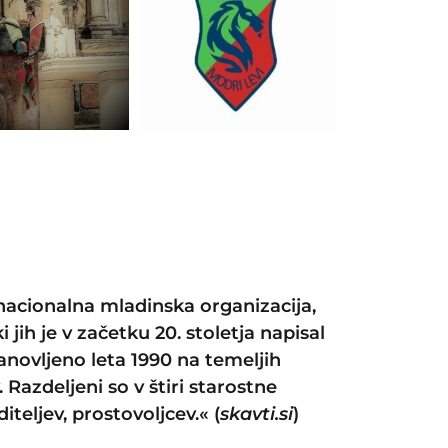
 nacionalna mladinska organizacija,
 jih je v začetku 20. stoletja napisal
anovljeno leta 1990 na temeljih
azdeljeni so v štiri starostne
teljev, prostovoljcev.« (
skavti.si
)