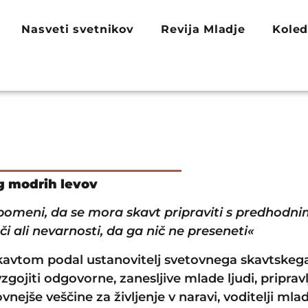
Nasveti svetnikov
Revija Mladje
Koled
g modrih levov
 pomeni, da se mora skavt pripraviti s predhodn
či ali nevarnosti, da ga nič ne preseneti«
e skavtom podal ustanovitelj svetovnega skavtske
gojiti odgovorne, zanesljive mlade ljudi, pripravlj
vnejše veščine za življenje v naravi, voditelji m