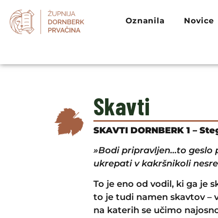
Oznanila
Novice
Skavti
SKAVTI DORNBERK 1 – Ste
»Bodi pripravljen…to geslo
ukrepati v kakršnikoli nesre
To je eno od vodil, ki ga j
to je tudi namen skavtov – vz
na katerih se učimo najosno