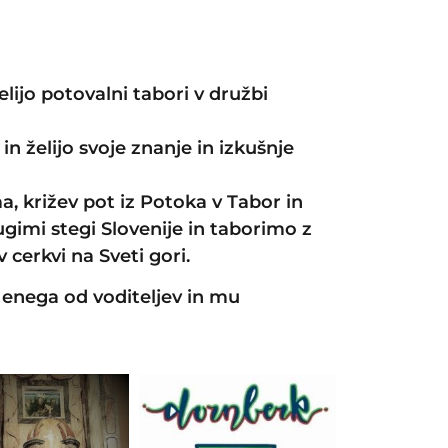
selijo potovalni tabori v družbi
in želijo svoje znanje in izkušnje
a, križev pot iz Potoka v Tabor in
ugimi stegi Slovenije in taborimo z
cerkvi na Sveti gori.
 enega od voditeljev in mu