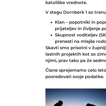
katoliške vrednote.
V stegu Dornberk 1 so trenu
Klan – popotniki in popot
prijateljev in življenje
Skupnost voditeljev (SKV
prenesti na mlajše rodo
Skavti smo prisotni v župnij
lastnih projektih kot so zim
njimi, prav tako pa že sedmo
Člane sprejemamo celo leto,
posredovati svoje podatke.