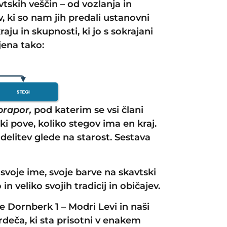
tskih veščin – od vozlanja in
 ki so nam jih predali ustanovni
ju in skupnosti, ki jo s sokrajani
jena tako:
prapor,
pod katerim se vsi člani
ki pove, koliko stegov ima en kraj.
 delitev glede na starost. Sestava
svoje ime, svoje barve na skavtski
 in veliko svojih tradicij in običajev.
e Dornberk 1 – Modri Levi in naši
 rdeča, ki sta prisotni v enakem