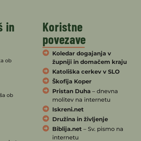
š in
Koristne
povezave
Koledar dogajanja v
ka ob
župniji in domačem kraju
Katoliška cerkev v SLO
Škofija Koper
Pristan Duha
– dnevna
ša ob
molitev na internetu
Iskreni.net
Družina in življenje
Biblija.net
– Sv. pismo na
internetu