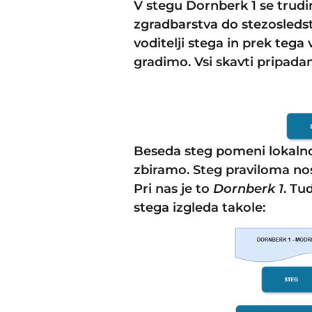
V stegu Dornberk 1 se trudim
zgradbarstva do stezosledst
voditelji stega in prek tega
gradimo. Vsi skavti pripadam
Beseda steg pomeni lokalno 
zbiramo. Steg praviloma nosi
Pri nas je to
Dornberk 1
. Tu
stega izgleda takole: