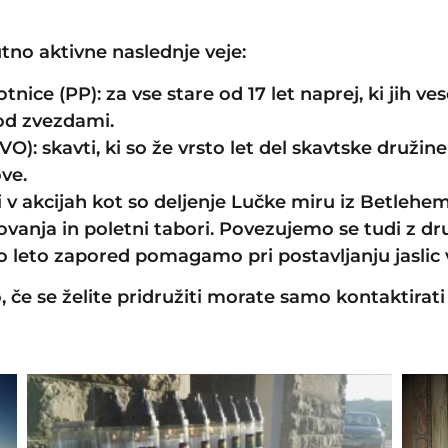
tno aktivne naslednje veje:
nice (PP): za vse stare od 17 let naprej, ki jih ve
 pod zvezdami.
O): skavti, ki so že vrsto let del skavtske družine 
ve.
i v akcijah kot so deljenje Lučke miru iz Betlehem
ovanja in poletni tabori. Povezujemo se tudi z dr
 leto zapored pomagamo pri postavljanju jaslic v 
 če se želite pridružiti morate samo kontaktirati