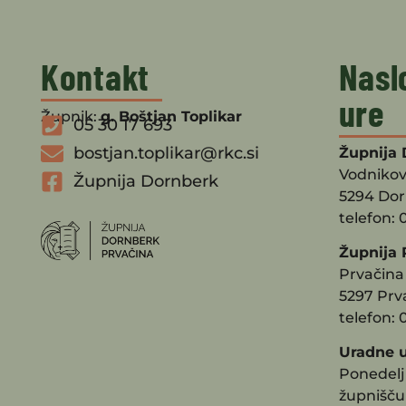
Kontakt
Nasl
ure
Župnik:
g. Boštjan Toplikar
05 30 17 693
bostjan.toplikar@rkc.si
Župnija 
Vodnikov
Župnija Dornberk
5294 Do
telefon: 
Župnija 
Prvačina 
5297 Prv
telefon: 
Uradne u
Ponedeljk
župnišču