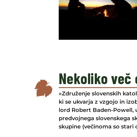
Nekoliko več 
»Združenje slovenskih katoli
ki se ukvarja z vzgojo in izo
lord Robert Baden-Powell, u
predvojnega slovenskega ska
skupine (večinoma so stari od