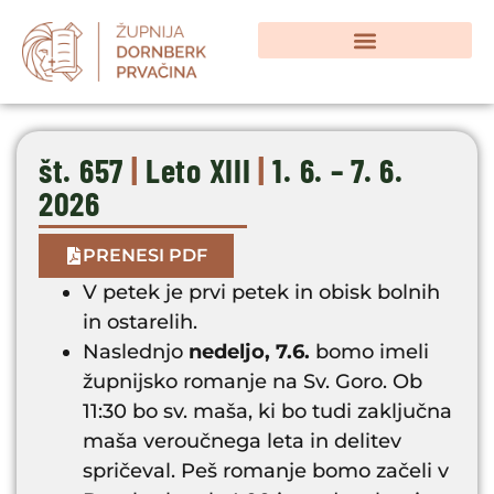
št. 657
|
Leto XIII
|
1. 6. – 7. 6.
2026
PRENESI PDF
V petek je prvi petek in obisk bolnih
in ostarelih.
Naslednjo
nedeljo, 7.6.
bomo imeli
župnijsko romanje na Sv. Goro. Ob
11:30 bo sv. maša, ki bo tudi zaključna
maša veroučnega leta in delitev
spričeval. Peš romanje bomo začeli v