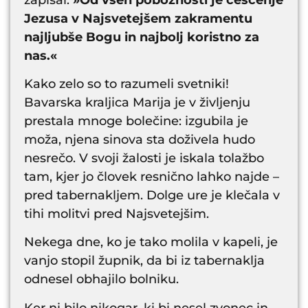
Jezusa v Najsvetejšem zakramentu
najljubše Bogu in najbolj koristno za
nas.«
Kako zelo so to razumeli svetniki!
Bavarska kraljica Marija je v življenju
prestala mnoge bolečine: izgubila je
moža, njena sinova sta doživela hudo
nesrečo. V svoji žalosti je iskala tolažbo
tam, kjer jo človek resnično lahko najde –
pred tabernakljem. Dolge ure je klečala v
tihi molitvi pred Najsvetejšim.
Nekega dne, ko je tako molila v kapeli, je
vanjo stopil župnik, da bi iz tabernaklja
odnesel obhajilo bolniku.
Ker ni bilo nikogar, ki bi nesel zvonec in