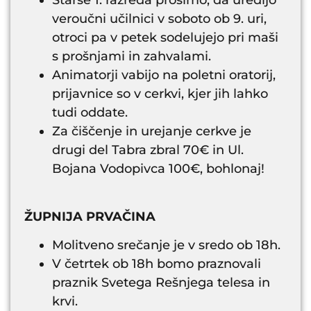
Starše 1. razreda prosimo, da uredijo
veroučni učilnici v soboto ob 9. uri,
otroci pa v petek sodelujejo pri maši
s prošnjami in zahvalami.
Animatorji vabijo na poletni oratorij,
prijavnice so v cerkvi, kjer jih lahko
tudi oddate.
Za čiščenje in urejanje cerkve je
drugi del Tabra zbral 70€ in Ul.
Bojana Vodopivca 100€, bohlonaj!
ŽUPNIJA PRVAČINA
Molitveno srečanje je v sredo ob 18h.
V četrtek ob 18h bomo praznovali
praznik Svetega Rešnjega telesa in
krvi.