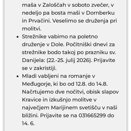
maša v Zaloščah v soboto zvečer, v
nedeljo pa bosta maši v Dornberku
in Prvačini. Veselimo se druženja pri
molitvi.
Strežnike vabimo na poletno
druženje v Dole. Počitniški dnevi za
strežnike bodo takoj po prazniku sv.
Danijela: (22.-25. julij 2026). Prijavite
se v zakristiji.
Mladi vabljeni na romanje v
Međugorje, ki bo od 12.8. do 14.8.
Načrtujemo dve nočitvi, obisk slapov
Kravice in izkušnjo molitve v
največjem Marijinem svetišču v naši
bližini. Prijavite se na 031665299 do
14. 6.