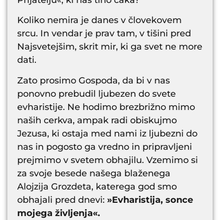
Prijatelju«, ki nas tiho čaka?
Koliko nemira je danes v človekovem
srcu. In vendar je prav tam, v tišini pred
Najsvetejšim, skrit mir, ki ga svet ne more
dati.
Zato prosimo Gospoda, da bi v nas
ponovno prebudil ljubezen do svete
evharistije. Ne hodimo brezbrižno mimo
naših cerkva, ampak radi obiskujmo
Jezusa, ki ostaja med nami iz ljubezni do
nas in pogosto ga vredno in pripravljeni
prejmimo v svetem obhajilu. Vzemimo si
za svoje besede našega blaženega
Alojzija Grozdeta, katerega god smo
obhajali pred dnevi:
»Evharistija, sonce
mojega življenja«.