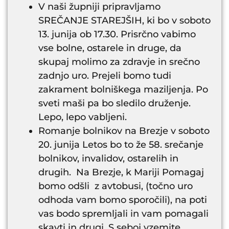
V naši župniji pripravljamo
SREČANJE STAREJŠIH, ki bo v soboto
13. junija ob 17.30. Prisrčno vabimo
vse bolne, ostarele in druge, da
skupaj molimo za zdravje in srečno
zadnjo uro. Prejeli bomo tudi
zakrament bolniškega maziljenja. Po
sveti maši pa bo sledilo druženje.
Lepo, lepo vabljeni.
Romanje bolnikov na Brezje v soboto
20. junija Letos bo to že 58. srečanje
bolnikov, invalidov, ostarelih in
drugih. Na Brezje, k Mariji Pomagaj
bomo odšli z avtobusi, (točno uro
odhoda vam bomo sporočili), na poti
vas bodo spremljali in vam pomagali
skavti in drugi. S seboj vzemite