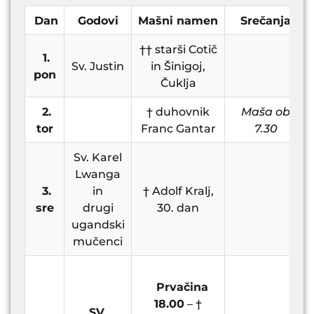
Dan
Godovi
Mašni namen
Srečanja
†† starši Cotič
1.
Sv. Justin
in Šinigoj,
pon
Čuklja
2.
† duhovnik
Maša ob
tor
Franc Gantar
7.30
Sv. Karel
Lwanga
3.
in
† Adolf Kralj,
sre
drugi
30. dan
ugandski
mučenci
Prvačina
18.00
– †
SV.