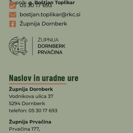
Župnik:
g. Boštjan Toplikar
05 30 17 693
bostjan.toplikar@rkc.si
Župnija Dornberk
Naslov in uradne ure
Župnija Dornberk
Vodnikova ulica 37
5294 Dornberk
telefon: 05 30 17 693
Župnija Prvačina
Prvačina 177,