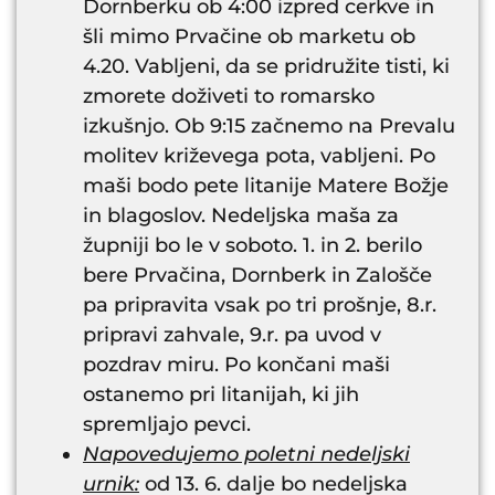
Dornberku ob 4:00 izpred cerkve in
šli mimo Prvačine ob marketu ob
4.20. Vabljeni, da se pridružite tisti, ki
zmorete doživeti to romarsko
izkušnjo. Ob 9:15 začnemo na Prevalu
molitev križevega pota, vabljeni. Po
maši bodo pete litanije Matere Božje
in blagoslov. Nedeljska maša za
župniji bo le v soboto. 1. in 2. berilo
bere Prvačina, Dornberk in Zalošče
pa pripravita vsak po tri prošnje, 8.r.
pripravi zahvale, 9.r. pa uvod v
pozdrav miru. Po končani maši
ostanemo pri litanijah, ki jih
spremljajo pevci.
Napovedujemo poletni nedeljski
urnik:
od 13. 6. dalje bo nedeljska