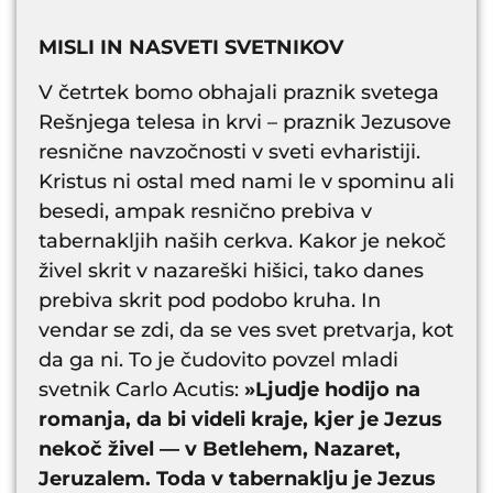
MISLI IN NASVETI SVETNIKOV
V četrtek bomo obhajali praznik svetega
Rešnjega telesa in krvi – praznik Jezusove
resnične navzočnosti v sveti evharistiji.
Kristus ni ostal med nami le v spominu ali
besedi, ampak resnično prebiva v
tabernakljih naših cerkva. Kakor je nekoč
živel skrit v nazareški hišici, tako danes
prebiva skrit pod podobo kruha. In
vendar se zdi, da se ves svet pretvarja, kot
da ga ni. To je čudovito povzel mladi
svetnik Carlo Acutis:
»Ljudje hodijo na
romanja, da bi videli kraje, kjer je Jezus
nekoč živel — v Betlehem, Nazaret,
Jeruzalem. Toda v tabernaklju je Jezus