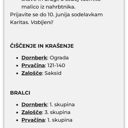
malico iz nahrbtnika.
Prijavite se do 10. junija sodelavkam
Karitas.
Vabljeni!
ČIŠČENJE IN KRAŠENJE
Dornberk
: Ograda
Prvačina
: 121-140
Zalošče
: Saksid
BRALCI
Dornberk
: 1. skupina
Zalošče
: 3. skupina
Prvačina
: 1. skupina