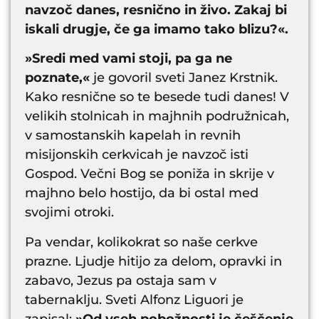
navzoč danes, resnično in živo. Zakaj bi
iskali drugje, če ga imamo tako blizu?«.
»Sredi med vami stoji, pa ga ne
poznate,«
je govoril sveti Janez Krstnik.
Kako resnične so te besede tudi danes! V
velikih stolnicah in majhnih podružnicah,
v samostanskih kapelah in revnih
misijonskih cerkvicah je navzoč isti
Gospod. Večni Bog se poniža in skrije v
majhno belo hostijo, da bi ostal med
svojimi otroki.
Pa vendar, kolikokrat so naše cerkve
prazne. Ljudje hitijo za delom, opravki in
zabavo, Jezus pa ostaja sam v
tabernaklju. Sveti Alfonz Liguori je
zapisal:
»Od vseh pobožnosti je češčenje