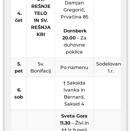
Damjan
REŠNJE
Gregorič,
4.
TELO
Prvačina 85
čet
IN SV.
REŠNJA
Dornberk
KRI
20.00
– Za
duhovne
poklice
5.
Sv.
Sodelovanje
Po namenu
pet
Bonifacij
1.r.
† Saksida
6.
Ivanka in
sob
Bernard,
Saksid 4
Sveta Gora
11.30
– Živi in
†† iz župnij