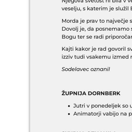
Njegova svetost ni bila v 
veselju, s katerim je služil
Morda je prav to največje sp
Dovolj je, da posnemamo s
Bogu ter se radi priporoča
Kajti kakor je rad govoril s
izziv tudi vsakemu izmed 
Sodelavec oznanil
ŽUPNIJA DORNBERK
Jutri v ponedeljek so 
Animatorji vabijo na po