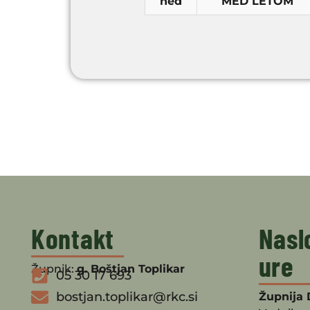
ned
MED LETOM
Kontakt
Nasl
ure
Župnik:
g. Boštjan Toplikar
05 30 17 693
bostjan.toplikar@rkc.si
Župnija 