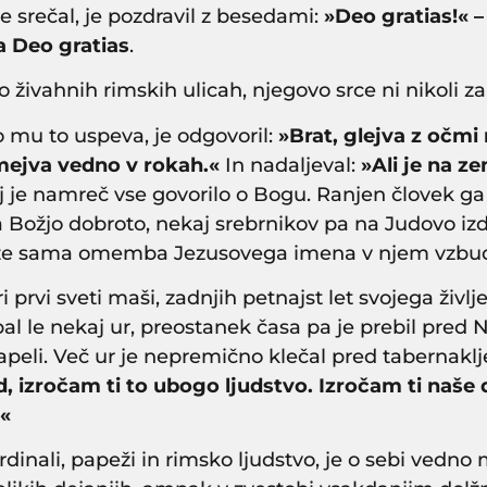
e srečal, je pozdravil z besedami:
»Deo gratias!« 
a Deo gratias
.
 živahnih rimskih ulicah, njegovo srce ni nikoli z
 mu to uspeva, je odgovoril:
»Brat, glejva z očmi 
imejva vedno v rokah.«
In nadaljeval:
»Ali je na ze
j je namreč vse govorilo o Bogu. Ranjen človek ga
a Božjo dobroto, nekaj srebrnikov pa na Judovo izd
 že sama omemba Jezusovega imena v njem vzbudil
pri prvi sveti maši, zadnjih petnajst let svojega živ
spal le nekaj ur, preostanek časa pa je prebil pred
kapeli. Več ur je nepremično klečal pred tabernaklj
 izročam ti to ubogo ljudstvo. Izročam ti naše d
«
dinali, papeži in rimsko ljudstvo, je o sebi vedno 