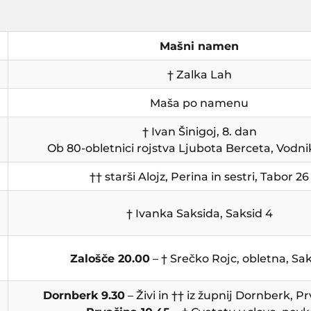
Mašni namen
† Zalka Lah
Maša po namenu
† Ivan Šinigoj, 8. dan
Ob 80-obletnici rojstva Ljubota Berceta, Vodn
†† starši Alojz, Perina in sestri, Tabor 26
† Ivanka Saksida, Saksid 4
Zalošče 20.00
– † Srečko Rojc, obletna, Sa
Dornberk 9.30
– Živi in †† iz župnij Dornberk,