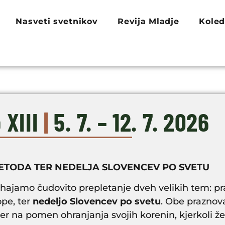
Nasveti svetnikov
Revija Mladje
Koled
 XIII
|
5. 7. – 12. 7. 2026
 METODA TER NEDELJA SLOVENCEV PO SVETU
obhajamo čudovito prepletanje dveh velikih tem: p
ope, ter
nedeljo Slovencev po svetu
. Obe praznov
 ter na pomen ohranjanja svojih korenin, kjerkoli ž