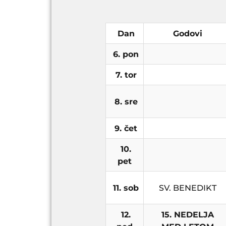
Dan
Godovi
6. pon
7. tor
8. sre
9. čet
10.
pet
11. sob
SV. BENEDIKT
12.
15. NEDELJA