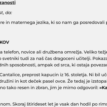
ezanosti
t, da:
re in maternega jezika, ki so nam ga posredovali 
IKOV
a telefon, novice ali družbena omrežja. Veliko tež
o svetniki tudi za naš čas dragoceni učitelji. Pokaza
rednih sposobnosti, ampak od srca, ki ostaja pove
 Cantalice, preprost kapucin iz 16. stoletja. Ni bil u
družini in kot deček pasel ovce. Že tedaj je izstop
edno tako resen in zbran, jim je mirno odgovoril:
»Ka
nom. Skoraj štirideset let je vsak dan hodil po rims