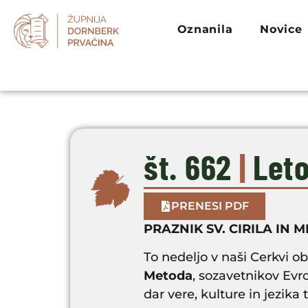
Oznanila
Novice
št. 662
|
Leto
PRENESI PDF
PRAZNIK SV. CIRILA IN
To nedeljo v naši Cerkvi 
Metoda
, sozavetnikov Evr
dar vere, kulture in jezika