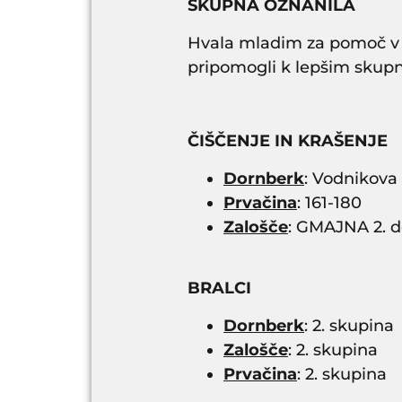
SKUPNA OZNANILA
Hvala mladim za pomoč v žu
pripomogli k lepšim skup
ČIŠČENJE IN KRAŠENJE
Dornberk
: Vodnikova 
Prvačina
: 161-180
Zalošče
: GMAJNA 2. d
BRALCI
Dornberk
: 2. skupina
Zalošče
: 2. skupina
Prvačina
: 2. skupina