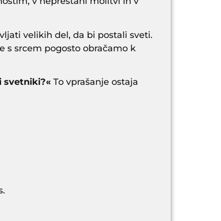
ostim, v neprestani molitvi in v
ati velikih del, da bi postali sveti.
 se s srcem pogosto obračamo k
i svetniki?«
To vprašanje ostaja
s.