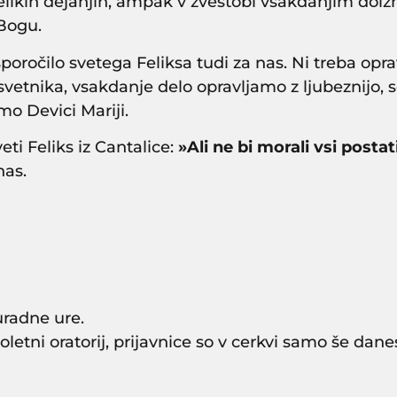
velikih dejanjih, ampak v zvestobi vsakdanjim dolžn
 Bogu.
oročilo svetega Feliksa tudi za nas. Ni treba opravlj
vetnika, vsakdanje delo opravljamo z ljubeznijo,
mo Devici Mariji.
veti Feliks iz Cantalice:
»Ali ne bi morali vsi postat
nas.
uradne ure.
letni oratorij, prijavnice so v cerkvi samo še dane