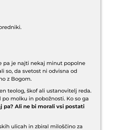
predniki.
je pa je najti nekaj minut popolne
li so, da svetost ni odvisna od
zano z Bogom.
čen teolog, škof ali ustanovitelj reda.
al po molku in pobožnosti. Ko so ga
j pa? Ali ne bi morali vsi postati
kih ulicah in zbiral miloščino za