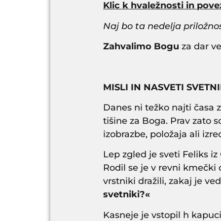
Klic k hvaležnosti in pov
Naj bo ta nedelja priložnos
Zahvalimo Bogu
za dar ve
MISLI IN NASVETI SVETN
Danes ni težko najti časa z
tišine za Boga. Prav zato s
izobrazbe, položaja ali iz
Lep zgled je sveti Feliks iz
Rodil se je v revni kmečki 
vrstniki dražili, zakaj je v
svetniki?«
Kasneje je vstopil h kapuci