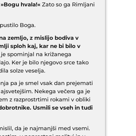
– »Bogu hvala!«
Zato so ga Rimljani
apustilo Boga.
na zemljo, z mislijo bodiva v
mlji sploh kaj, kar ne bi bilo v
 je spominjal na križanega
ajo. Ker je bilo njegovo srce tako
a solze veselja.
ljenja pa je smel vsak dan prejemati
 Najsvetejšim. Nekega večera ga je
em z razprostrtimi rokami v obliki
obrotnike. Usmili se vseh in tudi
mislil, da je najmanjši med vsemi.