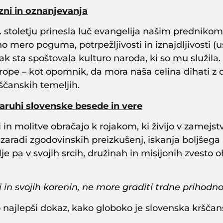
zni in oznanjevanja
9. stoletju prinesla luč evangelija našim predniko
 mero poguma, potrpežljivosti in iznajdljivosti (us
k sta spoštovala kulturo naroda, ki so mu služila. Z
Evrope – kot opomnik, da mora naša celina dihati 
ščanskih temeljih.
varuhi slovenske besede in vere
i in molitve obračajo k rojakom, ki živijo v zamejs
zaradi zgodovinskih preizkušenj, iskanja boljšega k
e pa v svojih srcih, družinah in misijonih zvesto
 in svojih korenin, ne more graditi trdne prihodnos
o najlepši dokaz, kako globoko je slovenska krščan