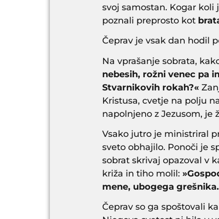
svoj samostan. Kogar koli j
poznali preprosto kot
brat
Čeprav je vsak dan hodil po
Na vprašanje sobrata, kako
nebesih, rožni venec pa 
Stvarnikovih rokah?«
Zan
Kristusa, cvetje na polju n
napolnjeno z Jezusom, je
Vsako jutro je ministriral 
sveto obhajilo. Ponoči je 
sobrat skrivaj opazoval v 
križa in tiho molil:
»Gospod,
mene, ubogega grešnika.
Čeprav so ga spoštovali kar