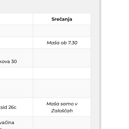
Srečanja
Maša ob 7.30
ikova 30
Maša samo v
ksid 26c
Zaloščah
 Prvačina