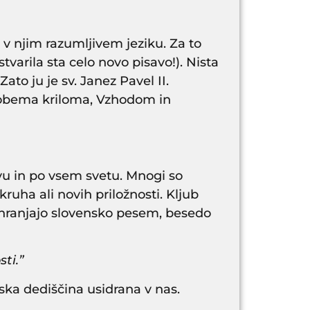
m v njim razumljivem jeziku. Za to
tvarila sta celo novo pisavo!). Nista
ato ju je sv. Janez Pavel II.
z obema kriloma, Vzhodom in
tvu in po vsem svetu. Mnogi so
ruha ali novih priložnosti. Kljub
 ohranjajo slovensko pesem, besedo
ti.”
ska dediščina usidrana v nas.