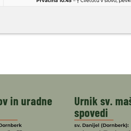
Prvačina 10.45
– † Cvetotu v slovo, pevk
ov in uradne
Urnik sv. ma
spovedi
Dornberk
sv. Danijel (Dornberk):