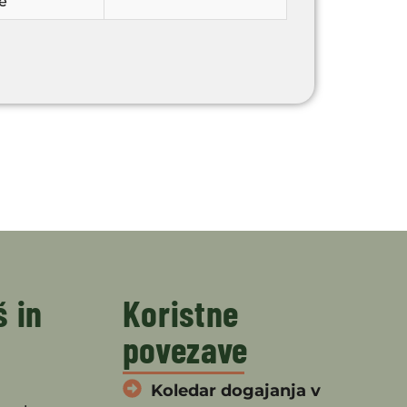
e
š in
Koristne
povezave
Koledar dogajanja v