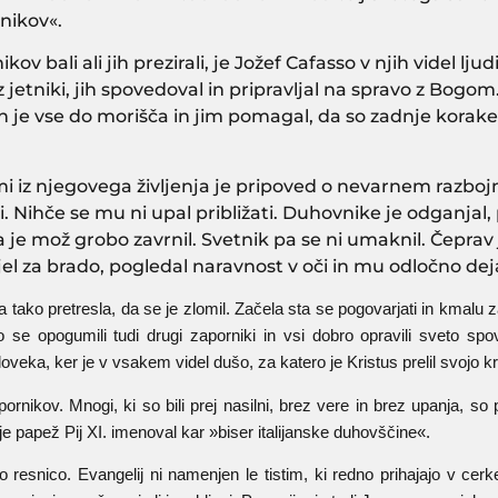
nikov«.
v bali ali jih prezirali, je Jožef Cafasso v njih videl ljud
 jetniki, jih spovedoval in pripravljal na spravo z Bogom. 
ih je vse do morišča in jim pomagal, da so zadnje korake
iz njegovega življenja je pripoved o nevarnem razbojniku
 Nihče se mu ni upal približati. Duhovnike je odganjal, pr
 je mož grobo zavrnil. Svetnik pa se ni umaknil. Čeprav j
jel za brado, pogledal naravnost v oči in mu odločno dejal
 tako pretresla, da se je zlomil. Začela sta se pogovarjati in kmalu
 se opogumili tudi drugi zaporniki in vsi dobro opravili sveto s
oveka, ker je v vsakem videl dušo, za katero je Kristus prelil svojo kr
rnikov. Mnogi, ki so bili prej nasilni, brez vere in brez upanja, so p
e papež Pij XI. imenoval kar »biser italijanske duhovščine«.
resnico. Evangelij ni namenjen le tistim, ki redno prihajajo v cer