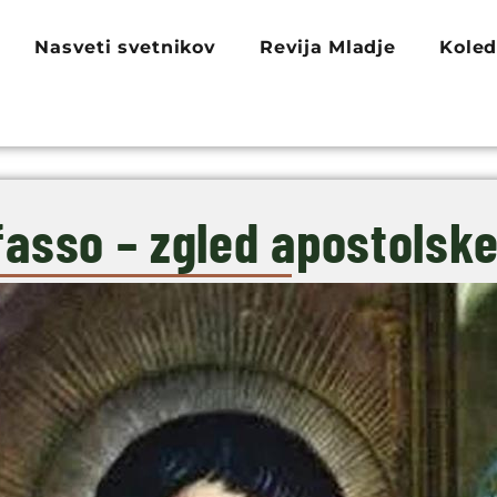
Nasveti svetnikov
Revija Mladje
Koled
fasso – zgled apostolsk