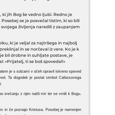
i, ki jih Bog še vedno ljubi. Redno je
Posebej se je posvečal tistim, ki so bili
 svojega življenja naredili z zaupanjem
, ki je veljal za najtršega in najbolj
eklinjal in se norčeval iz vere. Ko je k
e bil drobne in suhljate postave, je
: »Prijatelj, ti se boš spovedal!«
 zatem je s solzami v očeh opravil iskreno spoved
poved. Ta dogodek je postal simbol Cafassovega
i.
o srečanju z njim našli mir ter se vrnili k Bogu.
kev in že poznajo Kristusa. Posebej je namenjen