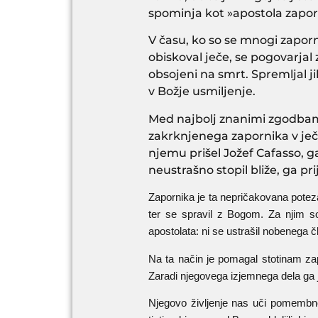
spominja kot »apostola zapor
V času, ko so se mnogi zaporniko
obiskoval ječe, se pogovarjal z
obsojeni na smrt. Spremljal j
v Božje usmiljenje.
Med najbolj znanimi zgodbami 
zakrknjenega zapornika v ječi.
njemu prišel Jožef Cafasso, ga
neustrašno stopil bliže, ga pri
Zapornika je ta nepričakovana poteza
ter se spravil z Bogom. Za njim so
apostolata: ni se ustrašil nobenega čl
Na ta način je pomagal stotinam zapo
Zaradi njegovega izjemnega dela ga j
Njegovo življenje nas uči pomembno 