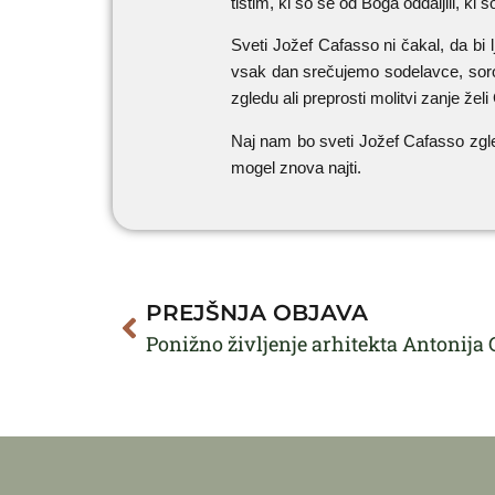
tistim, ki so se od Boga oddaljili, ki 
Sveti Jožef Cafasso ni čakal, da bi l
vsak dan srečujemo sodelavce, sorodni
zgledu ali preprosti molitvi zanje že
Naj nam bo sveti Jožef Cafasso zgle
mogel znova najti.
PREJŠNJA OBJAVA
Ponižno življenje arhitekta Antonija 