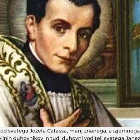
od svetega Jožefa Cafassa, manj znanega, a izjemnega sv
številnih duhovnikov in tudi duhovni voditelj svetega Jan