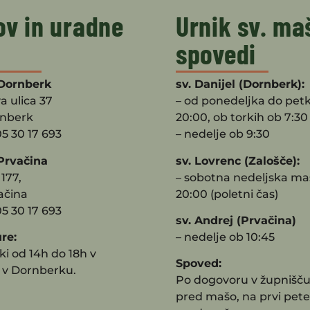
ov in uradne
Urnik sv. ma
spovedi
Dornberk
sv. Danijel (Dornberk):
a ulica 37
– od ponedeljka do pet
rnberk
20:00, ob torkih ob 7:30
05 30 17 693
– nedelje ob 9:30
Prvačina
sv. Lovrenc (Zalošče):
177,
– sobotna nedeljska ma
ačina
20:00 (poletni čas)
05 30 17 693
sv. Andrej (Prvačina)
re:
– nedelje ob 10:45
i od 14h do 18h v
Spoved:
 v Dornberku.
Po dogovoru v župnišču
pred mašo, na prvi pete