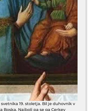
etnika 19. stoletja. Bil je duhovnik v
eza Boska. Najbolj pa se ga Cerkev