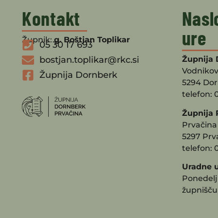
Kontakt
Nasl
ure
Župnik:
g. Boštjan Toplikar
05 30 17 693
bostjan.toplikar@rkc.si
Župnija 
Vodnikov
Župnija Dornberk
5294 Do
telefon: 
Župnija 
Prvačina 
5297 Prv
telefon: 
Uradne u
Ponedeljk
župnišču