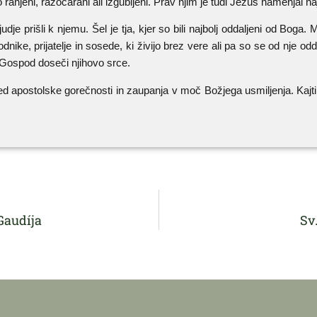
so ranjeni, razočarani ali izgubljeni. Prav njim je tudi Jezus namenjal n
judje prišli k njemu. Šel je tja, kjer so bili najbolj oddaljeni od Bo
ke, prijatelje in sosede, ki živijo brez vere ali pa so se od nje odd
li Gospod doseči njihovo srce.
d apostolske gorečnosti in zaupanja v moč Božjega usmiljenja. Kajti 
Gaudíja
Sv