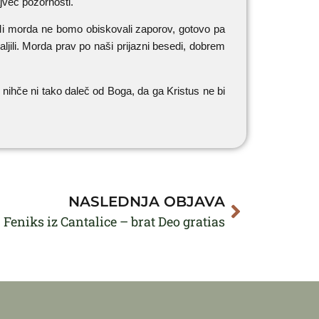
ajveč pozornosti.
ga. Mi morda ne bomo obiskovali zaporov, gotovo pa
aljili. Morda prav po naši prijazni besedi, dobrem
nihče ni tako daleč od Boga, da ga Kristus ne bi
NASLEDNJA OBJAVA
. Feniks iz Cantalice – brat Deo gratias