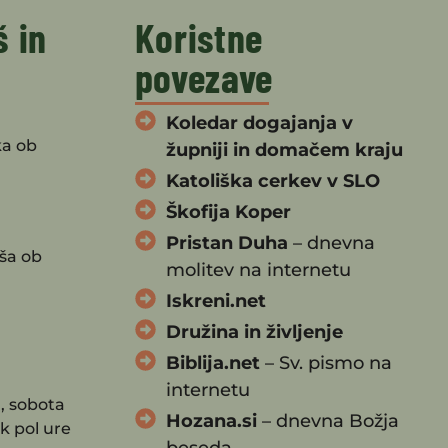
š in
Koristne
povezave
Koledar dogajanja v
ka ob
župniji in domačem kraju
Katoliška cerkev v SLO
Škofija Koper
Pristan Duha
– dnevna
ša ob
molitev na internetu
Iskreni.net
Družina in življenje
Biblija.net
– Sv. pismo na
internetu
, sobota
Hozana.si
– dnevna Božja
k pol ure