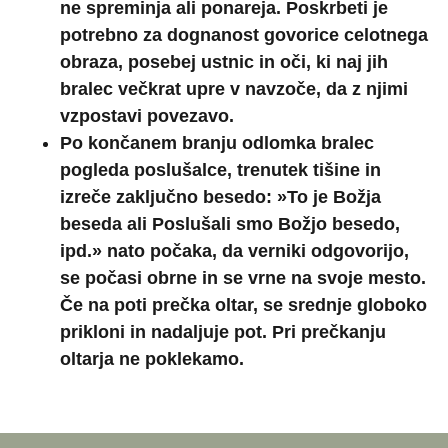
ne spreminja ali ponareja. Poskrbeti je
potrebno za dognanost govorice celotnega
obraza, posebej ustnic in oči, ki naj jih
bralec večkrat upre v navzoče, da z njimi
vzpostavi povezavo.
Po končanem branju odlomka bralec
pogleda poslušalce, trenutek tišine in
izreče zaključno besedo: »To je Božja
beseda ali Poslušali smo Božjo besedo,
ipd.» nato počaka, da verniki odgovorijo,
se počasi obrne in se vrne na svoje mesto.
Če na poti prečka oltar, se srednje globoko
prikloni in nadaljuje pot. Pri prečkanju
oltarja ne poklekamo.