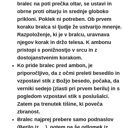
bralec na poti prečka oltar, se ustavi in
obrne proti oltarju in srednje globoko
prikloni. Poklek ni potreben. Ob prvem
koraku bralca si ljudje že ustvarijo mnenje.
Razpoloženje, ki je v bralcu, uravnava
njegov korak in držo telesa. K ambonu
pristopi s ponižnostjo v srcu in z
dostojanstvenim korakom.
Ko pride bralec pred ambon, je
priporočljivo, da z očmi preleti besedilo in
vzpostavi stik z Božjo besedo, počaka, da
verniki sedejo (zlasti pri prvem berilu) in s
pogledom vzpostavi stik s poslušalci.
Zatem pa trenutek tišine, ki poveča
zbranost.
Bralec najprej prebere samo podnaslov
(Berilo iz …), potem pa še odlomek iz