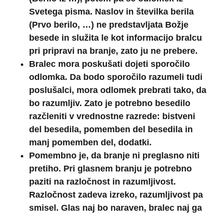
Svetega pisma. Naslov in številka berila
(Prvo berilo, …) ne predstavljata Božje
besede in služita le kot informacijo bralcu
pri pripravi na branje, zato ju ne prebere.
Bralec mora poskušati dojeti sporočilo
odlomka. Da bodo sporočilo razumeli tudi
poslušalci, mora odlomek prebrati tako, da
bo razumljiv. Zato je potrebno besedilo
razčleniti v vrednostne razrede: bistveni
del besedila, pomemben del besedila in
manj pomemben del, dodatki.
Pomembno je, da branje ni preglasno niti
pretiho. Pri glasnem branju je potrebno
paziti na razločnost in razumljivost.
Razločnost zadeva izreko, razumljivost pa
smisel. Glas naj bo naraven, bralec naj ga