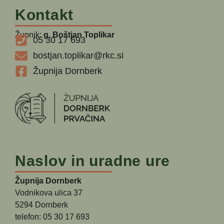
Kontakt
Župnik:
g. Boštjan Toplikar
05 30 17 693
bostjan.toplikar@rkc.si
Župnija Dornberk
Naslov in uradne ure
Župnija Dornberk
Vodnikova ulica 37
5294 Dornberk
telefon: 05 30 17 693