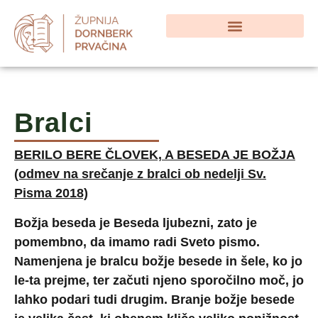
Bralci
BERILO BERE ČLOVEK, A BESEDA JE BOŽJA
(odmev na srečanje z bralci ob nedelji Sv.
Pisma 2018)
Božja beseda je Beseda ljubezni, zato je
pomembno, da imamo radi Sveto pismo.
Namenjena je bralcu božje besede in šele, ko jo
le-ta prejme, ter začuti njeno sporočilno moč, jo
lahko podari tudi drugim. Branje božje besede