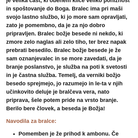
je velika čast, ki obenem kliče veliko ponižnost
in spoštovanje do Boga. Bralec ima pri maši
svojo lastno službo, ki jo more sam opravljati,
zato je pomembno, da je za njo dobro
pripravljen. Bralec božje besede ni nekdo, ki
zmore zelo naglas ali zelo tiho, ter brez napak
prebrati besedilo. Bralec božje besede je že
sam oznanjevalec in se more zavedati, da je
branje poslanstvo, je služba na poti k svetosti
in je častna služba. Temelj, da verniki božjo
besedo sprejmejo, jo razumejo in le-ta v njih
učinkovito deluje je bralčeva vera, nato
priprava, šele potem pride na vrsto branje.
Berilo bere človek, a beseda je Božja!
Navodila za bralce:
Pomemben je že prihod k ambonu. Če