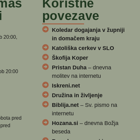
 maš
Koristne
i
povezave
Koledar dogajanja v župniji
b 20:00,
in domačem kraju
Katoliška cerkev v SLO
Škofija Koper
Pristan Duha
– dnevna
ob 20:00
molitev na internetu
Iskreni.net
Družina in življenje
Biblija.net
– Sv. pismo na
internetu
obota pred
Hozana.si
– dnevna Božja
 pred
beseda