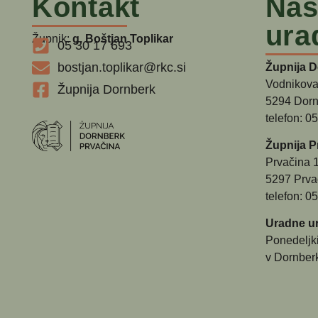
Kontakt
Nas
ura
Župnik:
g. Boštjan Toplikar
05 30 17 693
bostjan.toplikar@rkc.si
Župnija 
Vodnikova
Župnija Dornberk
5294 Dorn
telefon: 0
Župnija P
Prvačina 
5297 Prva
telefon: 0
Uradne ur
Ponedeljk
v Dornber