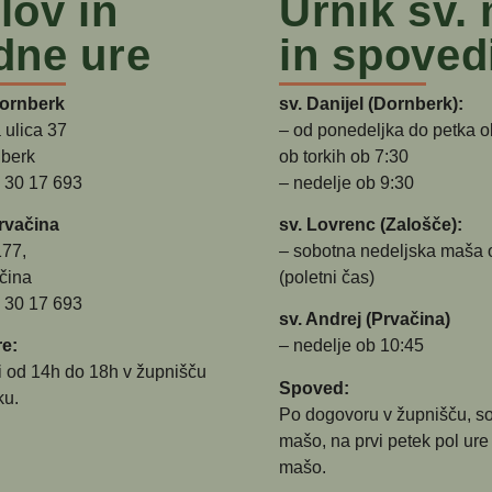
lov in
Urnik sv.
dne ure
in spoved
Dornberk
sv. Danijel (Dornberk):
 ulica 37
– od ponedeljka do petka o
berk
ob torkih ob 7:30
5 30 17 693
– nedelje ob 9:30
rvačina
sv. Lovrenc (Zalošče):
177,
– sobotna nedeljska maša 
čina
(poletni čas)
5 30 17 693
sv. Andrej (Prvačina)
e:
– nedelje ob 10:45
i od 14h do 18h v župnišču
Spoved:
ku.
Po dogovoru v župnišču, s
mašo, na prvi petek pol ure
mašo.