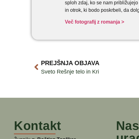
sploh zdaj, ko se nam približujejo
in otrok, ki bodo poskrbeli, da d
Več fotografij z romanja >
PREJŠNJA OBJAVA
Sveto Rešnje telo in Kri
Kontakt
Nas
ura