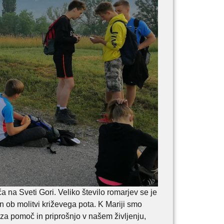
 na Sveti Gori. Veliko število romarjev se je
n ob molitvi križevega pota. K Mariji smo
i za pomoč in priprošnjo v našem življenju,