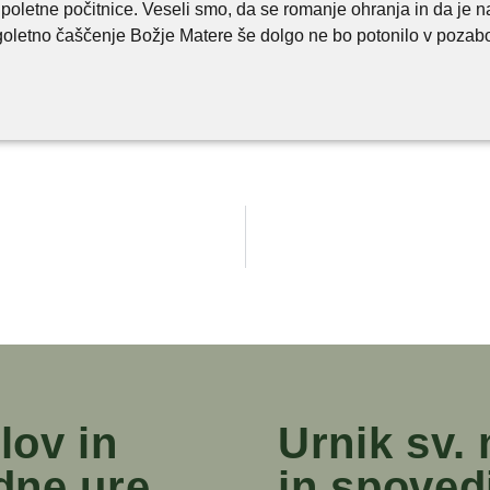
 poletne počitnice. Veseli smo, da se romanje ohranja in da je n
olgoletno čaščenje Božje Matere še dolgo ne bo potonilo v pozab
lov in
Urnik sv.
dne ure
in spoved