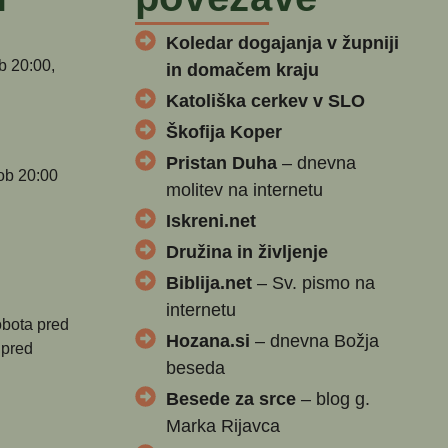
Koledar dogajanja v župniji
b 20:00,
in domačem kraju
Katoliška cerkev v SLO
Škofija Koper
Pristan Duha
– dnevna
ob 20:00
molitev na internetu
Iskreni.net
Družina in življenje
Biblija.net
– Sv. pismo na
internetu
obota pred
Hozana.si
– dnevna Božja
 pred
beseda
Besede za srce
– blog g.
Marka Rijavca