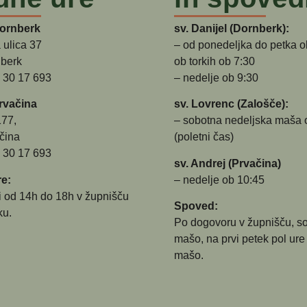
Dornberk
sv. Danijel (Dornberk):
 ulica 37
– od ponedeljka do petka o
berk
ob torkih ob 7:30
5 30 17 693
– nedelje ob 9:30
rvačina
sv. Lovrenc (Zalošče):
177,
– sobotna nedeljska maša 
čina
(poletni čas)
5 30 17 693
sv. Andrej (Prvačina)
e:
– nedelje ob 10:45
i od 14h do 18h v župnišču
Spoved:
ku.
Po dogovoru v župnišču, s
mašo, na prvi petek pol ure
mašo.