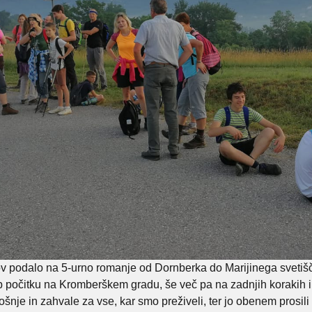
nov podalo na 5-urno romanje od Dornberka do Marijinega svetišča
 ob počitku na Kromberškem gradu, še več pa na zadnjih korakih i
ošnje in zahvale za vse, kar smo preživeli, ter jo obenem prosil