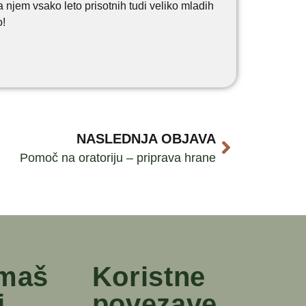
a njem vsako leto prisotnih tudi veliko mladih
o!
NASLEDNJA OBJAVA
Pomoč na oratoriju – priprava hrane
 maš
Koristne
i
povezave