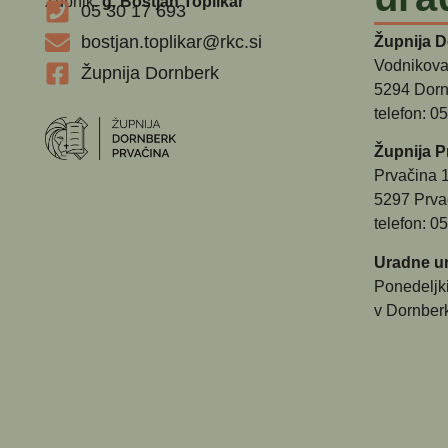
Župnik:
g. Boštjan Toplikar
05 30 17 693
bostjan.toplikar@rkc.si
Župnija 
Vodnikova
Župnija Dornberk
5294 Dorn
telefon: 0
Župnija P
Prvačina 
5297 Prva
telefon: 0
Uradne ur
Ponedeljk
v Dornber